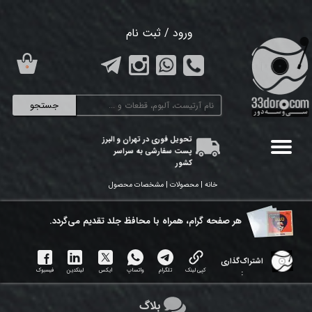
حساب کاربری من
ورود
/
ثبت نام
تغییر گذر واژه
۰
سفارشات
جستجو
خروج از حساب کاربری
تحویل فوری در تهران و البرز
پست سفارشی به سراسر
کشور
خانه | محصولات | مشخصات محصول
هر ​صفحه گرام، همراه با محافظ جلد تقدیم می‌گردد.
اشتراک‌گذاری
کپی لینک
تلگرام
واتساپ
ایکس
لینکدین
فیسبوک
:
بلاگ