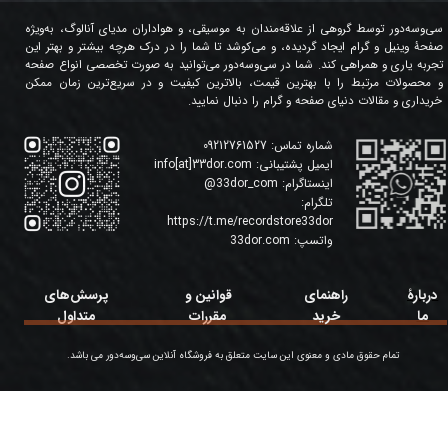
سی‌وسه‌دور توسط گروهی از علاقه‌مندان به موسیقی، و هواداران مدیای آنالوگ، به‌ویژه
صفحۀ وینیل و گرام ایجاد گردیده، و می‌کوشد تا شما را در درک هرچه بیشتر و بهتر این
تجربه یاری و همراهی کند. شما در سی‌وسه‌دور می‌توانید به صورت تخصصی انواع صفحه
و محصولات مرتبط را با بهترین قیمت، بالاترین کیفیت و در سریع‌ترین زمان ممکن
خریداری و مقالات دنیای صفحه و گرام را دنبال نمایید.
شماره تماس:
09212761527
ایمیل پشتیبانی:
info[at]33dor.com
اینستاگرام:
33dor_com
@
تلگرام:
https://t.me/recordstore33dor
واتسپ:
33dor.com
دربارۀ
راهنمای
قوانین و
پرسش‌های
ما
خرید
مقررات
متداول
تمام حقوق مادی و معنوی این سایت متعلق به فروشگاه آنلاین سی‌وسه‌دور می باشد.