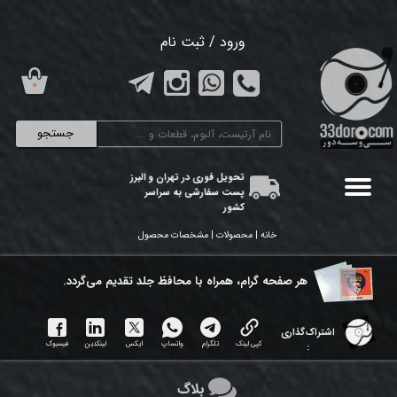
حساب کاربری من
ورود
/
ثبت نام
تغییر گذر واژه
۰
سفارشات
جستجو
خروج از حساب کاربری
تحویل فوری در تهران و البرز
پست سفارشی به سراسر
کشور
خانه | محصولات | مشخصات محصول
هر ​صفحه گرام، همراه با محافظ جلد تقدیم می‌گردد.
اشتراک‌گذاری
کپی لینک
تلگرام
واتساپ
ایکس
لینکدین
فیسبوک
:
بلاگ