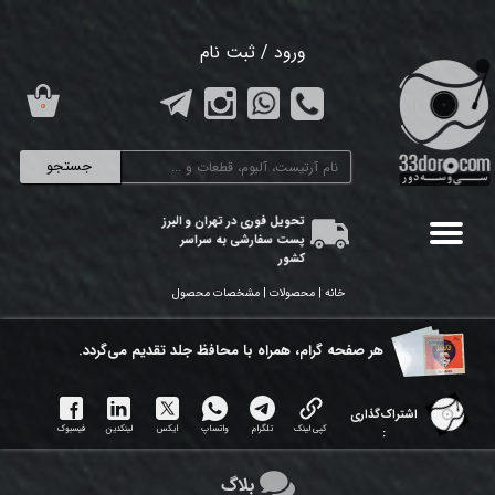
حساب کاربری من
ورود
/
ثبت نام
تغییر گذر واژه
۰
سفارشات
جستجو
خروج از حساب کاربری
تحویل فوری در تهران و البرز
پست سفارشی به سراسر
کشور
خانه | محصولات | مشخصات محصول
هر ​صفحه گرام، همراه با محافظ جلد تقدیم می‌گردد.
اشتراک‌گذاری
کپی لینک
تلگرام
واتساپ
ایکس
لینکدین
فیسبوک
:
بلاگ