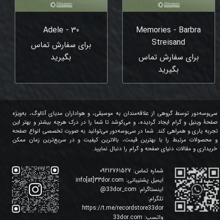
Adele - 30
Memories - Barbra
Streisand
برای سفارش تماس
برای سفارش تماس
بگیرید
بگیرید
سی‌وسه‌دور توسط گروهی از علاقه‌مندان به موسیقی، و هواداران مدیای آنالوگ، به‌ویژه
صفحۀ وینیل و گرام ایجاد گردیده، و می‌کوشد تا شما را در درک هرچه بیشتر و بهتر این
تجربه یاری و همراهی کند. شما در سی‌وسه‌دور می‌توانید به صورت تخصصی انواع صفحه
و محصولات مرتبط را با بهترین قیمت، بالاترین کیفیت و در سریع‌ترین زمان ممکن
خریداری و مقالات دنیای صفحه و گرام را دنبال نمایید.
شماره تماس:
09212761527
ایمیل پشتیبانی:
info[at]33dor.com
اینستاگرام:
33dor_com
@
تلگرام:
https://t.me/recordstore33dor
واتسپ:
33dor.com