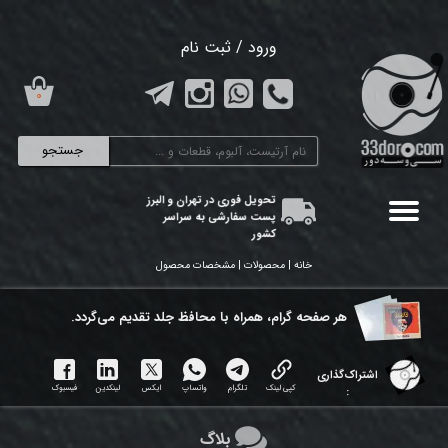
حساب کاربری من
ورود
/
ثبت نام
تغییر گذر واژه
۰
سفارشات
جستجو
خروج از حساب کاربری
تحویل فوری در تهران و البرز
پست سفارشی به سراسر
کشور
خانه | محصولات | مشخصات محصول
هر ​صفحه گرام، همراه با محافظ جلد تقدیم می‌گردد.
اشتراک‌گذاری
کپی لینک
تلگرام
واتساپ
ایکس
لینکدین
فیسبوک
:
بلاگ