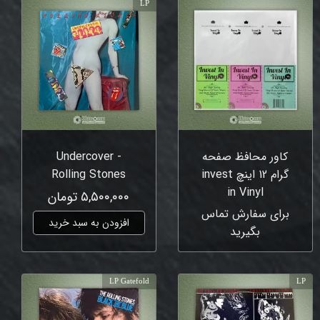
LP
کاور محافظ صفحه
Undercover -
گرام 12 اینچ invest
Rolling Stones
in Vinyl
۵,۵۰۰,۰۰۰ تومان
برای سفارش تماس
افزودن به سبد خرید
بگیرید
LP Gatefold
LP