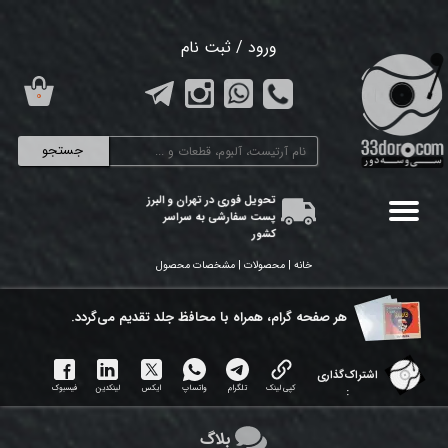
حساب کاربری من
ورود
/
ثبت نام
تغییر گذر واژه
۰
سفارشات
جستجو
خروج از حساب کاربری
تحویل فوری در تهران و البرز
پست سفارشی به سراسر
کشور
خانه | محصولات | مشخصات محصول
هر ​صفحه گرام، همراه با محافظ جلد تقدیم می‌گردد.
اشتراک‌گذاری
کپی لینک
تلگرام
واتساپ
ایکس
لینکدین
فیسبوک
:
بلاگ