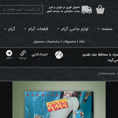
تحویل فوری در تهران و البرز
۰
پست سفارشی به سراسر کشور
صفحه
لوازم جانبی گرام
قطعات گرام
گرام
45دور (7اینچ) بازشده
33دور (12اینچ) آکبند
33دور (12اینچ) باز شده
تبدیل 45
خانه | محصولات | مشخصات محصول
مراه با محافظ جلد تقدیم
اشتراک‌گذاری
کپی لینک
تلگرام
:
ی‌گردد.
Undercover - 