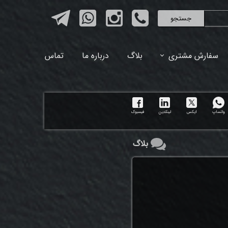
جستجو
سفارش مشتری
بلاگ
درباره ما
تماس
واتساپ
ایکس
لینکدین
فیسبوک
بلاگ