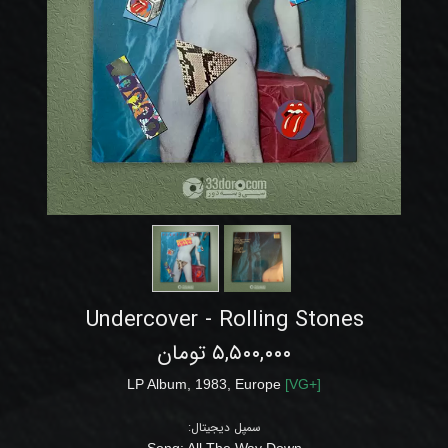
Undercover - Rolling Stones
۵,۵۰۰,۰۰۰ تومان
LP Album,
1983, Europe
[
VG
+]
سمپل دیجیتال:
Song: All The Way Down