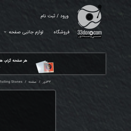
ورود
/
ثبت نام
حساب کاربری من
فروشگاه
لوازم جانبی صفحه
تغییر گذر واژه
سفارشات
هر ​صفحه گرام، ه
خروج از حساب کاربری
م
33دور
صفحه
Rolling Stones