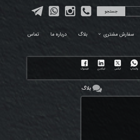
جستجو
سفارش مشتری
بلاگ
درباره ما
تماس
واتساپ
ایکس
لینکدین
فیسبوک
بلاگ