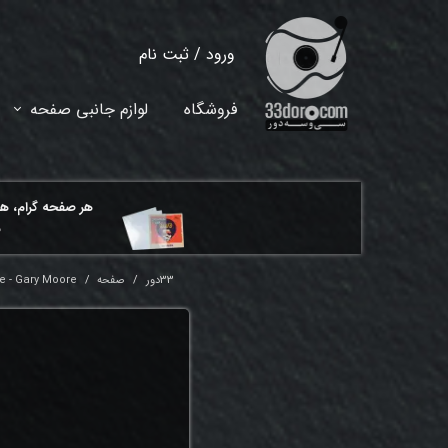
ورود
/
ثبت نام
حساب کاربری من
فروشگاه
لوازم جانبی صفحه
تغییر گذر واژه
سفارشات
هر ​صفحه گرام، ه
خروج از حساب کاربری
م
33دور
صفحه
e - Gary Moore