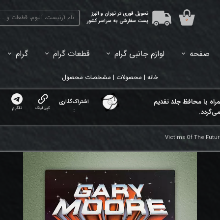
تحویل فوری در تهران و البرز
۰
پست سفارشی به سراسر کشور
صفحه
لوازم جانبی گرام
قطعات گرام
گرام
45دور (7اینچ) بازشده
33دور (12اینچ) آکبند
33دور (12اینچ) باز شده
تبدیل 45
خانه | محصولات | مشخصات محصول
مراه با محافظ جلد تقدیم
اشتراک‌گذاری
کپی لینک
تلگرام
:
ی‌گردد.
Victims Of The Futur