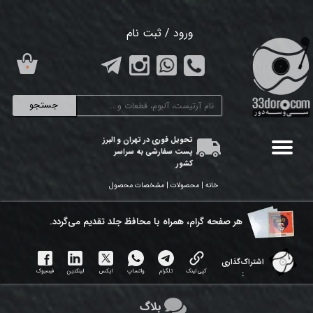
حساب کاربری من
ورود
/
ثبت نام
تغییر گذر واژه
۰
سفارشات
جستجو
خروج از حساب کاربری
تحویل فوری در تهران و البرز
پست سفارشی به سراسر
کشور
خانه | محصولات | مشخصات محصول
هر ​صفحه گرام، همراه با محافظ جلد تقدیم می‌گردد.
اشتراک‌گذاری
کپی لینک
تلگرام
واتساپ
ایکس
لینکدین
فیسبوک
:
بلاگ