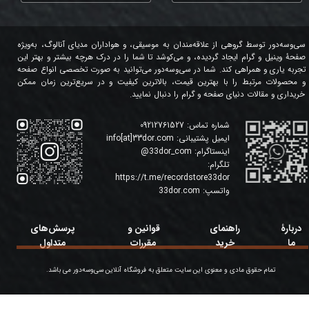
سی‌وسه‌دور توسط گروهی از علاقه‌مندان به موسیقی، و هواداران مدیای آنالوگ، به‌ویژه
صفحۀ وینیل و گرام ایجاد گردیده، و می‌کوشد تا شما را در درک هرچه بیشتر و بهتر این
تجربه یاری و همراهی کند. شما در سی‌وسه‌دور می‌توانید به صورت تخصصی انواع صفحه
و محصولات مرتبط را با بهترین قیمت، بالاترین کیفیت و در سریع‌ترین زمان ممکن
خریداری و مقالات دنیای صفحه و گرام را دنبال نمایید.
شماره تماس:
09212761527
ایمیل پشتیبانی:
info[at]33dor.com
اینستاگرام:
33dor_com
@
تلگرام:
https://t.me/recordstore33dor
واتسپ:
33dor.com
دربارۀ
راهنمای
قوانین و
پرسش‌های
ما
خرید
مقررات
متداول
تمام حقوق مادی و معنوی این سایت متعلق به فروشگاه آنلاین سی‌وسه‌دور می باشد.