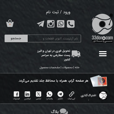
حساب کاربری من
ورود
/
ثبت نام
تغییر گذر واژه
۰
سفارشات
جستجو
خروج از حساب کاربری
تحویل فوری در تهران و البرز
پست سفارشی به سراسر
کشور
خانه | محصولات | مشخصات محصول
هر ​صفحه گرام، همراه با محافظ جلد تقدیم می‌گردد.
اشتراک‌گذاری
کپی لینک
تلگرام
واتساپ
ایکس
لینکدین
فیسبوک
:
بلاگ