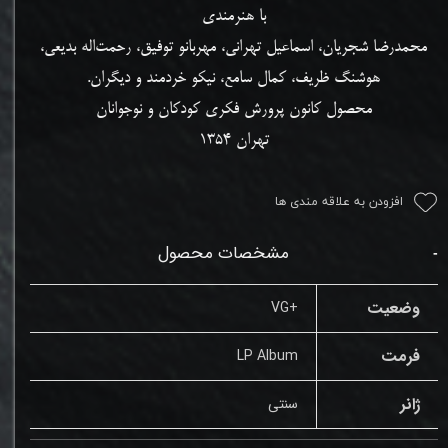
با هنرمندی
محمدرضا شجریان، اسماعیل تهرانی، مهربانو توفیق،
رحمت‌اله بدیعی،
هوشنگ ظریف،
کمال سامع
، نیکو خردمند و دیگران.
محصول کانون پرورش فکری کودکان و نوجوانان
تهران 1354
افزودن به علاقه مندی ها
مشخصات محصول
وضعیت
+VG
فرمت
LP Album
ژانر
سنتی