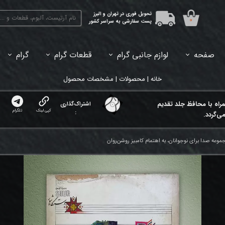
تحویل فوری در تهران و البرز
۰
پست سفارشی به سراسر کشور
صفحه
لوازم جانبی گرام
قطعات گرام
گرام
45دور (7اینچ) بازشده
33دور (12اینچ) آکبند
33دور (12اینچ) باز شده
تبدیل 45
خانه | محصولات | مشخصات محصول
مراه با محافظ جلد تقدیم
اشتراک‌گذاری
کپی لینک
تلگرام
:
ی‌گردد.
جموعه صدا برای نوجوانان، به اهتمام کامبیز روشن‌روان