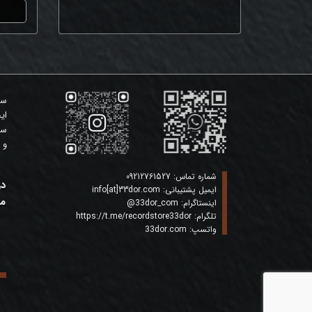
سی
ای
سی
و 
شماره تماس:
09212761527
در
ایمیل پشتیبانی:
info[at]33dor.com
ما
اینستاگرام:
33dor_com
@
تلگرام:
https://t.me/recordstore33dor
واتسپ:
33dor.com