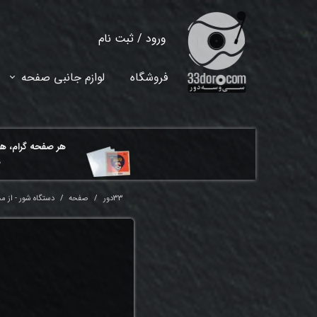
ورود
/
ثبت نام
حساب کاربری من
فروشگاه
لوازم جانبی صفحه
تغییر گذر واژه
سفارشات
هر ​صفحه گرام، ه
خروج از حساب کاربری
م
33دور
صفحه
دستگاه شور - از م