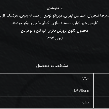
با هنرمندی
درضا شجریان، اسماعیل تهرانی، مهربانو توفیق،
رحمت‌اله بدیعی، هوشنگ ظری
کاووس شیرزادیان
، محمد دلنوازی، کاظم عالمی و نیکو خردمند.
محصول کانون پرورش فکری کودکان و نوجوانان
تهران 1354
مشخصات محصول
+VG
LP Album
سنتی