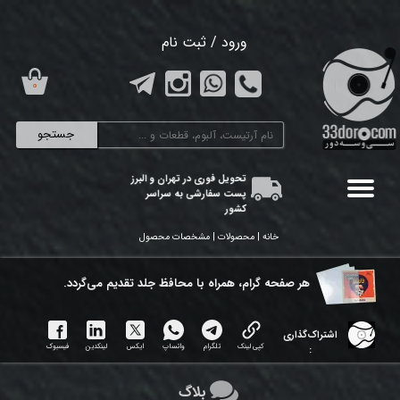
حساب کاربری من
ورود
/
ثبت نام
تغییر گذر واژه
۰
سفارشات
جستجو
خروج از حساب کاربری
تحویل فوری در تهران و البرز
پست سفارشی به سراسر
کشور
خانه | محصولات | مشخصات محصول
هر ​صفحه گرام، همراه با محافظ جلد تقدیم می‌گردد.
اشتراک‌گذاری
کپی لینک
تلگرام
واتساپ
ایکس
لینکدین
فیسبوک
:
بلاگ