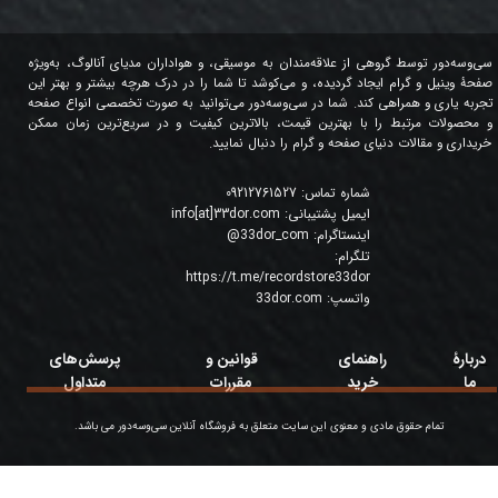
سی‌وسه‌دور توسط گروهی از علاقه‌مندان به موسیقی، و هواداران مدیای آنالوگ، به‌ویژه
صفحۀ وینیل و گرام ایجاد گردیده، و می‌کوشد تا شما را در درک هرچه بیشتر و بهتر این
تجربه یاری و همراهی کند. شما در سی‌وسه‌دور می‌توانید به صورت تخصصی انواع صفحه
و محصولات مرتبط را با بهترین قیمت، بالاترین کیفیت و در سریع‌ترین زمان ممکن
خریداری و مقالات دنیای صفحه و گرام را دنبال نمایید.
شماره تماس:
09212761527
ایمیل پشتیبانی:
info[at]33dor.com
اینستاگرام:
33dor_com
@
تلگرام:
https://t.me/recordstore33dor
واتسپ:
33dor.com
دربارۀ
راهنمای
قوانین و
پرسش‌های
ما
خرید
مقررات
متداول
تمام حقوق مادی و معنوی این سایت متعلق به فروشگاه آنلاین سی‌وسه‌دور می باشد.