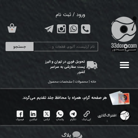
حساب کاربری من
ورود
/
ثبت نام
تغییر گذر واژه
۰
سفارشات
جستجو
خروج از حساب کاربری
تحویل فوری در تهران و البرز
پست سفارشی به سراسر
کشور
خانه | محصولات | مشخصات محصول
هر ​صفحه گرام، همراه با محافظ جلد تقدیم می‌گردد.
اشتراک‌گذاری
کپی لینک
تلگرام
واتساپ
ایکس
لینکدین
فیسبوک
:
بلاگ