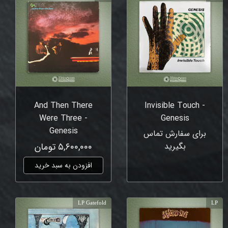
And Then There
Invisible Touch -
Were Three -
Genesis
Genesis
برای سفارش تماس
بگیرید
۵,۶۰۰,۰۰۰ تومان
افزودن به سبد خرید
LP Gatefold
LP