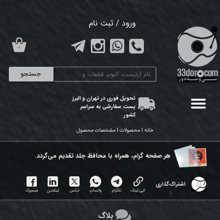
حساب کاربری من
ورود
/
ثبت نام
تغییر گذر واژه
۰
سفارشات
جستجو
خروج از حساب کاربری
تحویل فوری در تهران و البرز
پست سفارشی به سراسر
کشور
خانه | محصولات | مشخصات محصول
هر ​صفحه گرام، همراه با محافظ جلد تقدیم می‌گردد.
اشتراک‌گذاری
کپی لینک
تلگرام
واتساپ
ایکس
لینکدین
فیسبوک
:
بلاگ