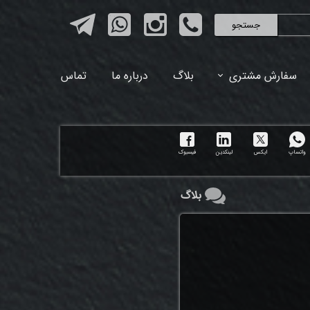
جستجو
سفارش مشتری
بلاگ
درباره ما
تماس
واتساپ
ایکس
لینکدین
فیسبوک
بلاگ