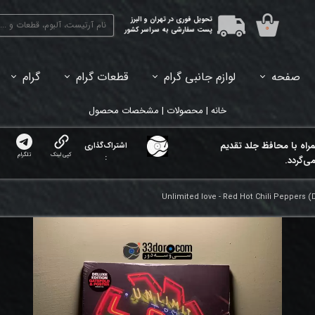
تحویل فوری در تهران و البرز
۰
پست سفارشی به سراسر کشور
صفحه
لوازم جانبی گرام
قطعات گرام
گرام
45دور (7اینچ) بازشده
33دور (12اینچ) آکبند
33دور (12اینچ) باز شده
تبدیل 45
خانه | محصولات | مشخصات محصول
مراه با محافظ جلد تقدیم
اشتراک‌گذاری
کپی لینک
تلگرام
:
ی‌گردد.
Unlimited love - Red Hot Chili Peppers (