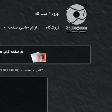
ورود
/
ثبت نام
حساب کاربری من
فروشگاه
لوازم جانبی صفحه
تغییر گذر واژه
سفارشات
هر ​صفحه گرام، ه
خروج از حساب کاربری
م
33دور
صفحه
Deluxe Edition)