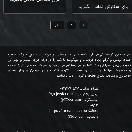
برای سفارش تماس بگیرید
۱
۲
بعدی
سی‌وسه‌دور توسط گروهی از علاقه‌مندان به موسیقی، و هواداران مدیای آنالوگ، به‌ویژه
صفحۀ وینیل و گرام ایجاد گردیده، و می‌کوشد تا شما را در درک هرچه بیشتر و بهتر این
تجربه یاری و همراهی کند. شما در سی‌وسه‌دور می‌توانید به صورت تخصصی انواع صفحه
و محصولات مرتبط را با بهترین قیمت، بالاترین کیفیت و در سریع‌ترین زمان ممکن
خریداری و مقالات دنیای صفحه و گرام را دنبال نمایید.
شماره تماس:
09212761527
ایمیل پشتیبانی:
info[at]33dor.com
اینستاگرام:
33dor_com
@
تلگرام:
https://t.me/recordstore33dor
واتسپ:
33dor.com