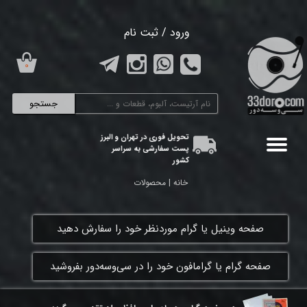
حساب کاربری من
ورود
/
ثبت نام
تغییر گذر واژه
۰
سفارشات
جستجو
خروج از حساب کاربری
تحویل فوری در تهران و البرز
پست سفارشی به سراسر
کشور
خانه | محصولات
​صفحه وینیل یا گرام موردنظر خود را سفارش دهید
​صفحه گرام یا گرامافون خود را در سی‌وسه‌دور بفروشید