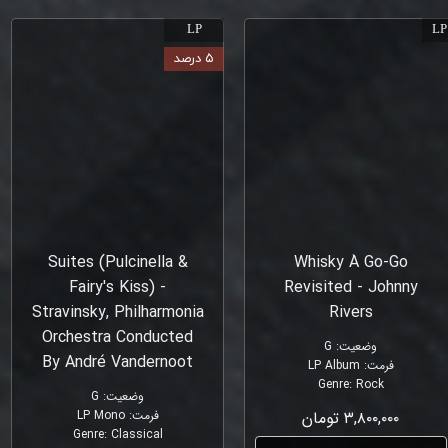
LP
LP
۵ درصد
Suites (Pulcinella &
Whisky À Go-Go
Fairy's Kiss) -
Revisited - Johnny
Stravinsky, Philharmonia
Rivers
Orchestra Conducted
وضعیت
:
G
By André Vandernoot
فرمت
:
LP Album
Genre
:
Rock
وضعیت
:
G
۳,۸۰۰,۰۰۰ تومان
فرمت
:
LP Mono
Genre
:
Classical