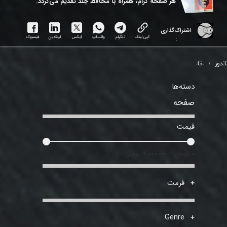
هر ​صفحه گرام، همراه با محافظ جلد تقدیم می‌گردد.
اشتراک‌گذاری
کپی لینک
تلگرام
واتساپ
ایکس
لینکدین
فیسبوک
:
دور
-G-
دسته‌ها
صفحه
قیمت
۰ تومان - ۴,۰۰۰,۰۰۰ تومان
فرمت
Genre