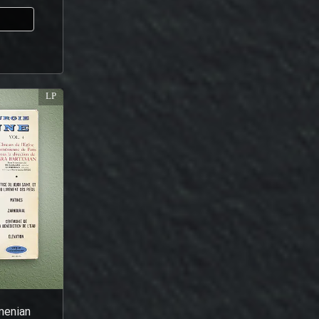
ا
LP
menian