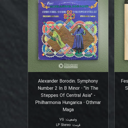
Alexander Borodin: Symphony
Fes
Number 2 In B Minor ⸱ "In The
S
Steppes Of Central Asia" -
Philharmonia Hungarica ⸱ Othmar
Maga
وضعیت
:
VG
فرمت
:
LP Stereo