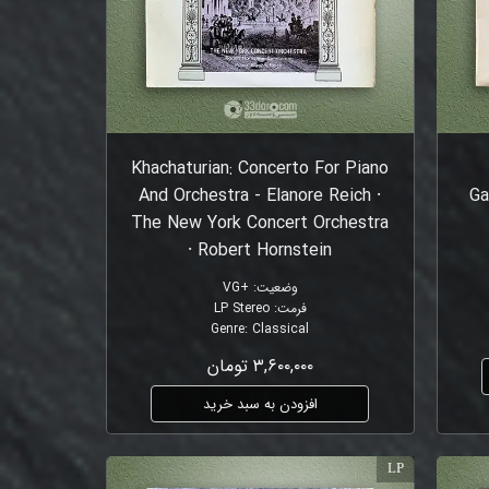
Khachaturian: Concerto For Piano
And Orchestra - Elanore Reich ⸱
Ga
The New York Concert Orchestra
⸱ Robert Hornstein
وضعیت
:
+VG
فرمت
:
LP Stereo
Genre
:
Classical
۳,۶۰۰,۰۰۰ تومان
افزودن به سبد خرید
LP