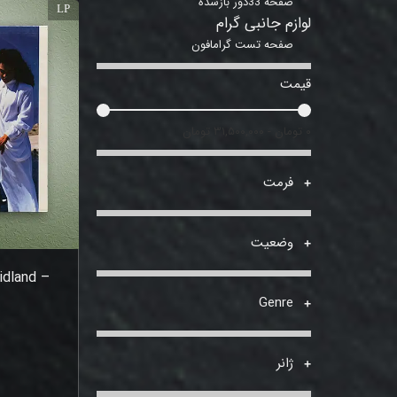
صفحه 33دور بازشده
LP
لوازم جانبی گرام
صفحه تست گرامافون
قیمت
۰ تومان - ۳۱,۵۰۰,۰۰۰ تومان
فرمت
وضعیت
idland –
Genre
ژانر