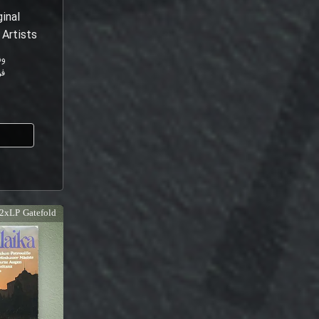
ginal
 Artists
وض
ف
ا
2xLP Gatefold