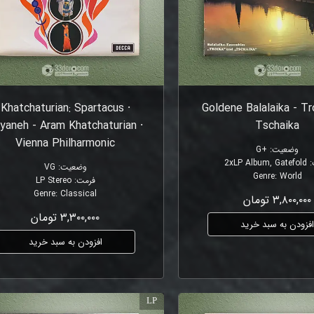
Khatchaturian: Spartacus ⸱
Goldene Balalaika - Tr
yaneh - Aram Khatchaturian ⸱
Tschaika
Vienna Philharmonic
وضعیت
:
+G
2xLP Album, Gatefold
:
وضعیت
:
VG
Genre
:
World
فرمت
:
LP Stereo
Genre
:
Classical
۳,۸۰۰,۰۰۰ تومان
۳,۳۰۰,۰۰۰ تومان
فزودن به سبد خرید
افزودن به سبد خرید
LP