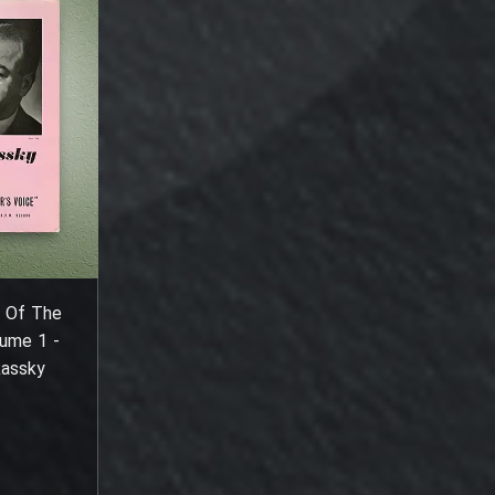
 Of The
lume 1 -
kassky