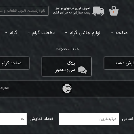
تحویل فوری در تهران و البرز
۰
پست سفارشی به سراسر کشور
صفحه
لوازم جانبی گرام
قطعات گرام
گرام
45دور (7اینچ) بازشده
33دور (12اینچ) آکبند
33دور (12اینچ) باز شده
تبدیل 45
خانه | محصولات
فارش دهید
​صفحه گرام ی
بلاگ
سی‌وسه‌دور
اشتراک‌
:
 اساس
تعداد نمایش
مرتبط‌ترین
۱۸