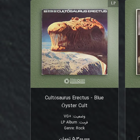
LP
Cultösaurus Erectus - Blue
Öyster Cult
وضعیت
:
+VG
فرمت
:
LP Album
Genre
:
Rock
۵,۳۰۰,۰۰۰ تومان