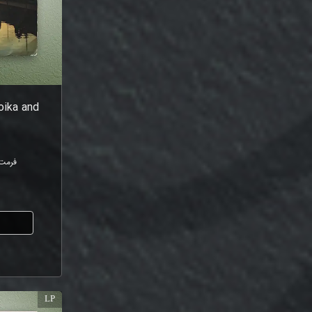
oika and
فرمت
ا
LP