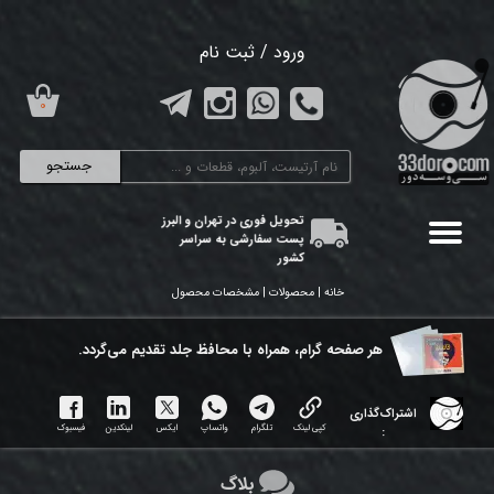
حساب کاربری من
ورود
/
ثبت نام
تغییر گذر واژه
۰
سفارشات
جستجو
خروج از حساب کاربری
تحویل فوری در تهران و البرز
پست سفارشی به سراسر
کشور
خانه | محصولات | مشخصات محصول
هر ​صفحه گرام، همراه با محافظ جلد تقدیم می‌گردد.
اشتراک‌گذاری
کپی لینک
تلگرام
واتساپ
ایکس
لینکدین
فیسبوک
:
بلاگ