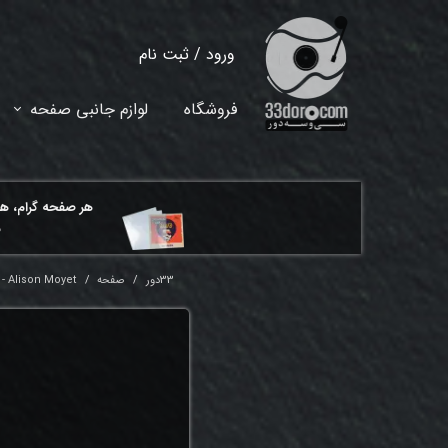
ورود
/
ثبت نام
حساب کاربری من
فروشگاه
لوازم جانبی صفحه
تغییر گذر واژه
سفارشات
هر ​صفحه گرام، ه
خروج از حساب کاربری
م
33دور
صفحه
- Alison Moyet