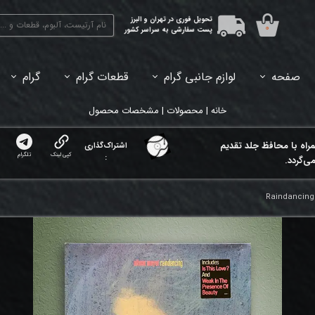
تحویل فوری در تهران و البرز
۰
پست سفارشی به سراسر کشور
صفحه
لوازم جانبی گرام
قطعات گرام
گرام
45دور (7اینچ) بازشده
33دور (12اینچ) آکبند
33دور (12اینچ) باز شده
تبدیل 45
خانه | محصولات | مشخصات محصول
مراه با محافظ جلد تقدیم
اشتراک‌گذاری
کپی لینک
تلگرام
:
ی‌گردد.
Raindancing 