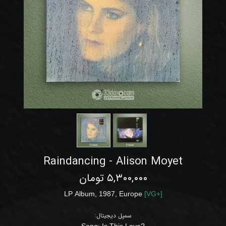
Raindancing - Alison Moyet
۵,۳۰۰,۰۰۰ تومان
LP
Album
, 1987,
Europe
[
VG+
]
سمپل دیجیتال:
Is This Love
?Song: