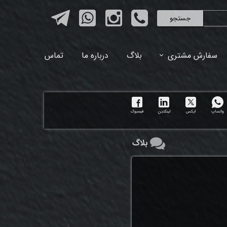
جستجو
سفارش مشتری
بلاگ
درباره ما
تماس
واتساپ
ایکس
لینکدین
فیسبوک
بلاگ