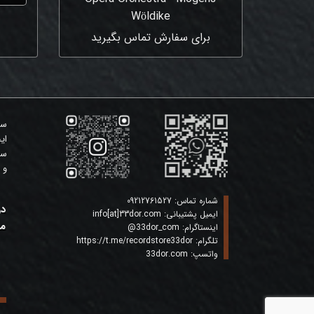
Wöldike
برای سفارش تماس بگیرید
سی
ای
سی
و 
شماره تماس:
09212761527
در
ایمیل پشتیبانی:
info[at]33dor.com
ما
اینستاگرام:
33dor_com
@
تلگرام:
https://t.me/recordstore33dor
واتسپ:
33dor.com