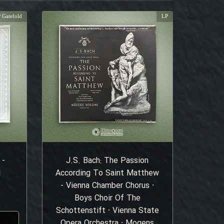
 Gatefold
LP
 -
J.S. Bach: The Passion
l
According To Saint Matthew
- Vienna Chamber Chorus ⸱
Boys Choir Of The
Schottenstift ⸱ Vienna State
Opera Orchestra ⸱ Mogens