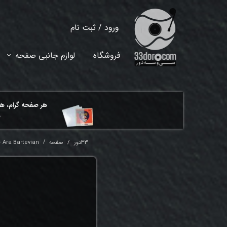
ورود
/
ثبت نام
حساب کاربری من
فروشگاه
لوازم جانبی صفحه
تغییر گذر واژه
سفارشات
هر ​صفحه گرام، ه
خروج از حساب کاربری
م
33دور
صفحه
⸱ Ara Bartevian