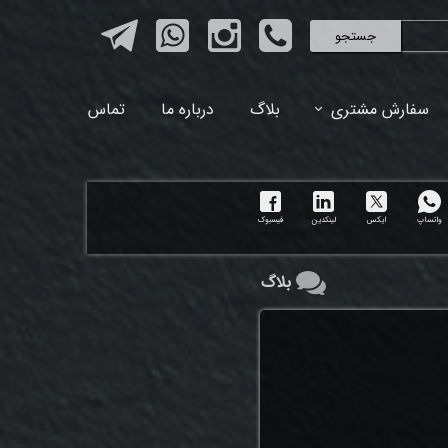
جستجو
سفارش مشتری
بلاگ
درباره ما
تماس
واتساپ
ایکس
لینکدین
فیسبوک
بلاگ