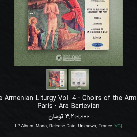
e Armenian Liturgy Vol. 4 - Choirs of the Ar
Paris ⸱ Ara Bartevian
۳,۲۰۰,۰۰۰ تومان
LP
Album, Mono, Release Date: Unknown
,
France
[
VG
]