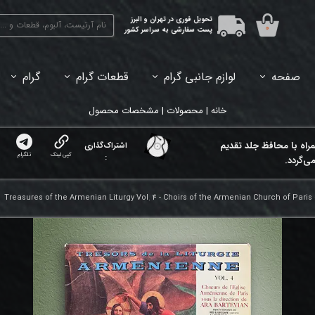
تحویل فوری در تهران و البرز
۰
پست سفارشی به سراسر کشور
صفحه
لوازم جانبی گرام
قطعات گرام
گرام
45دور (7اینچ) بازشده
33دور (12اینچ) آکبند
33دور (12اینچ) باز شده
تبدیل 45
خانه | محصولات | مشخصات محصول
مراه با محافظ جلد تقدیم
اشتراک‌گذاری
کپی لینک
تلگرام
:
ی‌گردد.
Treasures of the Armenian Liturgy Vol. 4 - Choirs of the Armenian Church of Paris 