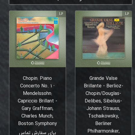
LP
LP
Chopin: Piano
Grande Valse
Concerto No. 1 ⸱
Brillante - Berlioz-
Mendelssohn:
Chopin/Douglas-
Capriccio Brillant -
Delibes, Sibelius-
Gary Graffman,
Johann Strauss,
Charles Munch,
Tschaikowsky,
Boston Symphony
Berliner
Philharmoniker,
برای سفارش تماس