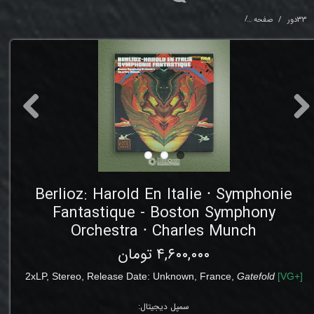
33دور
صفحه
phonie Fantastique - Boston Symphony Orchestra ⸱ Charles Munch
Berlioz: Harold En Italie ⸱ Symphonie
Fantastique - Boston Symphony
Orchestra ⸱ Charles Munch
۴,۶۰۰,۰۰۰ تومان
2xLP
,
Stereo
,
Release Date: Unknown
,
France,
Gatefold
[
VG
+]
سمپل دیجیتال: