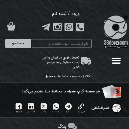
حساب کاربری من
ورود
/
ثبت نام
تغییر گذر واژه
۰
سفارشات
جستجو
خروج از حساب کاربری
تحویل فوری در تهران و البرز
پست سفارشی به سراسر
کشور
خانه | محصولات | مشخصات محصول
هر ​صفحه گرام، همراه با محافظ جلد تقدیم می‌گردد.
اشتراک‌گذاری
کپی لینک
تلگرام
واتساپ
ایکس
لینکدین
فیسبوک
:
بلاگ