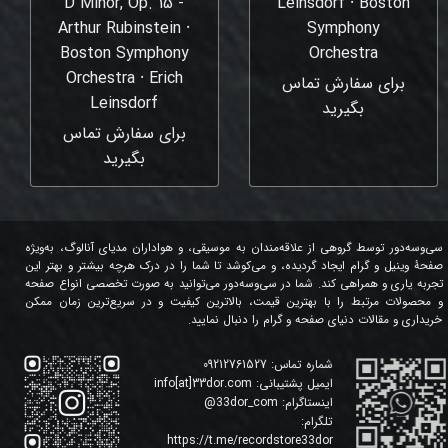
D Minor, Op. 15 -
Leinsdorf ⸱ Boston
Arthur Rubinstein ⸱
Symphony
Boston Symphony
Orchestra
Orchestra ⸱ Erich
برای سفارش تماس
Leinsdorf
بگیرید
برای سفارش تماس
بگیرید
سی‌وسه‌دور توسط گروهی از علاقه‌مندان به موسیقی، و هواداران مدیای آنالوگ، به‌ویژه
صفحۀ وینیل و گرام ایجاد گردیده، و می‌کوشد تا شما را در درک هرچه بیشتر و بهتر این
تجربه یاری و همراهی کند. شما در سی‌وسه‌دور می‌توانید به صورت تخصصی انواع صفحه
و محصولات مرتبط را با بهترین قیمت، بالاترین کیفیت و در سریع‌ترین زمان ممکن
خریداری و مقالات دنیای صفحه و گرام را دنبال نمایید.
شماره تماس:
09212761527
ایمیل پشتیبانی:
info[at]33dor.com
اینستاگرام:
33dor_com
@
تلگرام:
https://t.me/recordstore33dor