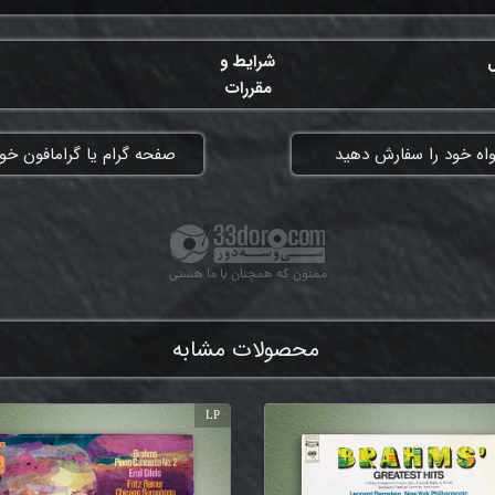
ل
شرایط و
مقررات
واه خود را سفارش دهید
​صفحه گرام یا گرامافون خود
ممنون که همچنان با ما هستی
محصولات مشابه
LP