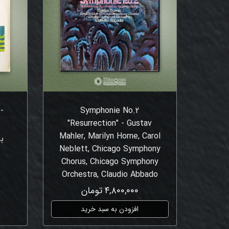
-
Symphonie No.2
"Resurrection" - Gustav
Mahler, Marilyn Horne, Carol
ب
Neblett, Chicago Symphony
Chorus, Chicago Symphony
Orchestra, Claudio Abbado
۴,۸۰۰,۰۰۰ تومان
افزودن به سبد خرید