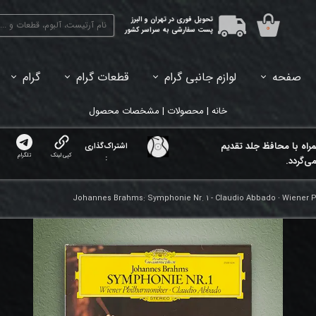
تحویل فوری در تهران و البرز
۰
پست سفارشی به سراسر کشور
صفحه
لوازم جانبی گرام
قطعات گرام
گرام
45دور (7اینچ) بازشده
33دور (12اینچ) آکبند
33دور (12اینچ) باز شده
تبدیل 45
خانه | محصولات | مشخصات محصول
مراه با محافظ جلد تقدیم
اشتراک‌گذاری
کپی لینک
تلگرام
:
ی‌گردد.
Johannes Brahms: Symphonie Nr. 1 - Claudio Abbado ⸱ Wiener 