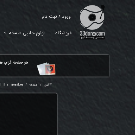
ورود
/
ثبت نام
حساب کاربری من
فروشگاه
لوازم جانبی صفحه
تغییر گذر واژه
سفارشات
هر ​صفحه گرام، ه
خروج از حساب کاربری
م
33دور
صفحه
Philharmoniker