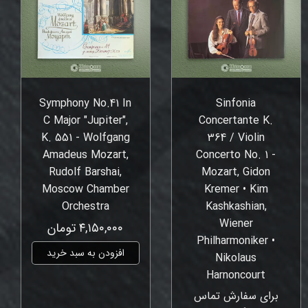
Symphony No.41 In
Sinfonia
C Major "Jupiter",
Concertante K.
K. 551 - Wolfgang
364 / Violin
Amadeus Mozart,
Concerto No. 1 -
Rudolf Barshai,
Mozart, Gidon
Moscow Chamber
Kremer • Kim
Orchestra
Kashkashian,
Wiener
۴,۱۵۰,۰۰۰ تومان
Philharmoniker •
افزودن به سبد خرید
Nikolaus
Harnoncourt
برای سفارش تماس