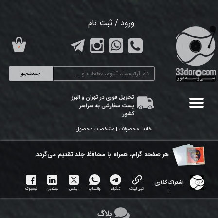
حساب کاربری من
ورود
/
ثبت نام
تغییر گذر واژه
۰
سفارشات
جستجو
خروج از حساب کاربری
تحویل فوری در تهران و البرز
پست سفارشی به سراسر
کشور
خانه | محصولات | مشخصات محصول
هر ​صفحه گرام، همراه با محافظ جلد تقدیم می‌گردد.
اشتراک‌گذاری
کپی لینک
تلگرام
واتساپ
ایکس
لینکدین
فیسبوک
:
بلاگ