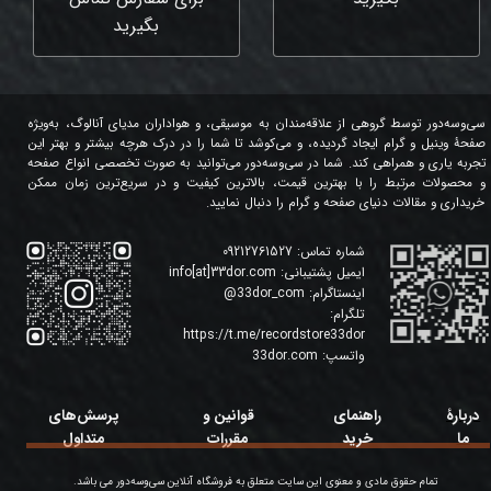
بگیرید
سی‌وسه‌دور توسط گروهی از علاقه‌مندان به موسیقی، و هواداران مدیای آنالوگ، به‌ویژه
صفحۀ وینیل و گرام ایجاد گردیده، و می‌کوشد تا شما را در درک هرچه بیشتر و بهتر این
تجربه یاری و همراهی کند. شما در سی‌وسه‌دور می‌توانید به صورت تخصصی انواع صفحه
و محصولات مرتبط را با بهترین قیمت، بالاترین کیفیت و در سریع‌ترین زمان ممکن
خریداری و مقالات دنیای صفحه و گرام را دنبال نمایید.
شماره تماس:
09212761527
ایمیل پشتیبانی:
info[at]33dor.com
اینستاگرام:
33dor_com
@
تلگرام:
https://t.me/recordstore33dor
واتسپ:
33dor.com
دربارۀ
راهنمای
قوانین و
پرسش‌های
ما
خرید
مقررات
متداول
تمام حقوق مادی و معنوی این سایت متعلق به فروشگاه آنلاین سی‌وسه‌دور می باشد.