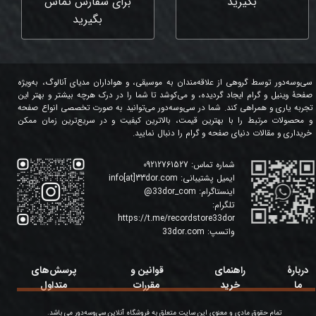
بگیرید
برای سفارش تماس
بگیرید
سی‌وسه‌دور توسط گروهی از علاقه‌مندان به موسیقی، و هواداران مدیای آنالوگ، به‌ویژه
صفحۀ وینیل و گرام ایجاد گردیده، و می‌کوشد تا شما را در درک هرچه بیشتر و بهتر این
تجربه یاری و همراهی کند. شما در سی‌وسه‌دور می‌توانید به صورت تخصصی انواع صفحه
و محصولات مرتبط را با بهترین قیمت، بالاترین کیفیت و در سریع‌ترین زمان ممکن
خریداری و مقالات دنیای صفحه و گرام را دنبال نمایید.
شماره تماس:
09212761527
ایمیل پشتیبانی:
info[at]33dor.com
اینستاگرام:
33dor_com
@
تلگرام:
https://t.me/recordstore33dor
واتسپ:
33dor.com
دربارۀ
راهنمای
قوانین و
پرسش‌های
ما
خرید
مقررات
متداول
تمام حقوق مادی و معنوی این سایت متعلق به فروشگاه آنلاین سی‌وسه‌دور می باشد.