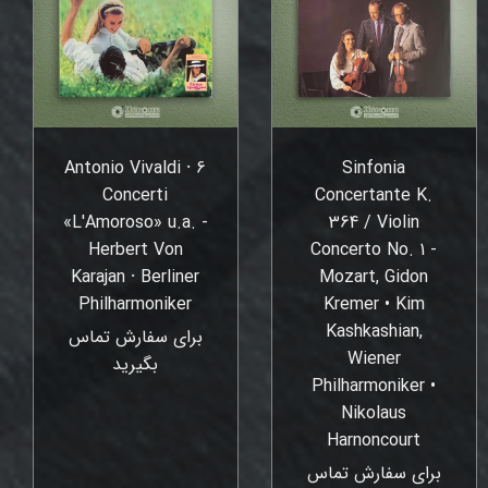
Antonio Vivaldi ⸱ 6
Sinfonia
Concerti
Concertante K.
«L'Amoroso» u.a. -
364 / Violin
Herbert Von
Concerto No. 1 -
Karajan ⸱ Berliner
Mozart, Gidon
Philharmoniker
Kremer • Kim
Kashkashian,
برای سفارش تماس
Wiener
بگیرید
Philharmoniker •
Nikolaus
Harnoncourt
برای سفارش تماس