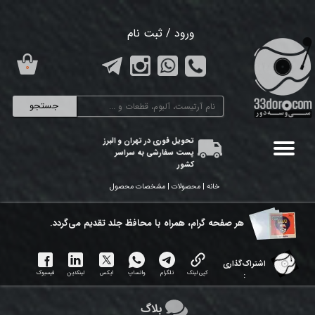
حساب کاربری من
ورود
/
ثبت نام
تغییر گذر واژه
۰
سفارشات
جستجو
خروج از حساب کاربری
تحویل فوری در تهران و البرز
پست سفارشی به سراسر
کشور
خانه | محصولات | مشخصات محصول
هر ​صفحه گرام، همراه با محافظ جلد تقدیم می‌گردد.
اشتراک‌گذاری
کپی لینک
تلگرام
واتساپ
ایکس
لینکدین
فیسبوک
:
بلاگ