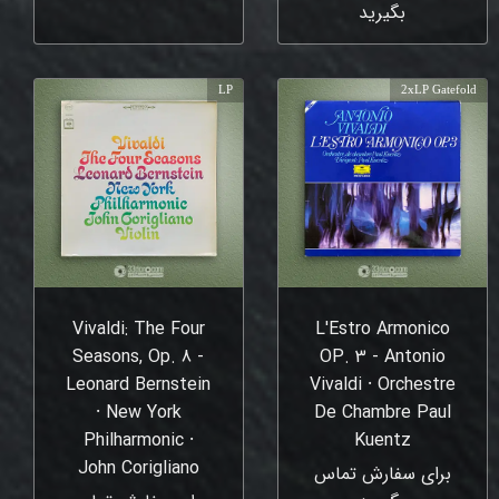
بگیرید
LP
2xLP Gatefold
Vivaldi: The Four
L'Estro Armonico
Seasons, Op. 8 -
OP. 3 - Antonio
Leonard Bernstein
Vivaldi ⸱ Orchestre
⸱ New York
De Chambre Paul
Philharmonic ⸱
Kuentz
John Corigliano
برای سفارش تماس