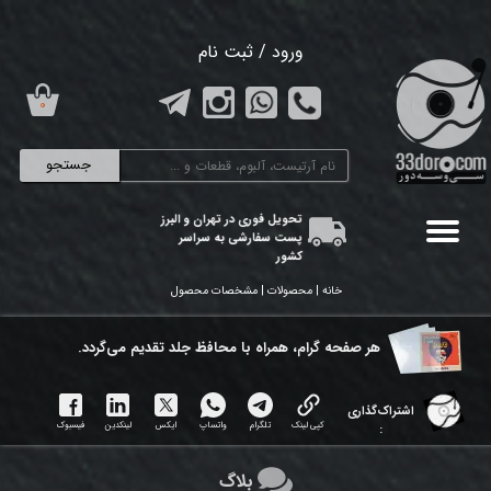
حساب کاربری من
ورود
/
ثبت نام
تغییر گذر واژه
۰
سفارشات
جستجو
خروج از حساب کاربری
تحویل فوری در تهران و البرز
پست سفارشی به سراسر
کشور
خانه | محصولات | مشخصات محصول
هر ​صفحه گرام، همراه با محافظ جلد تقدیم می‌گردد.
اشتراک‌گذاری
کپی لینک
تلگرام
واتساپ
ایکس
لینکدین
فیسبوک
:
بلاگ