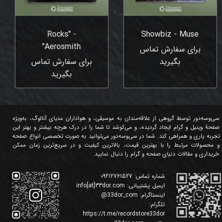
Rocks" -
Showbiz - Muse
Aerosmith"
برای سفارش تماس
بگیرید
برای سفارش تماس
بگیرید
سی‌وسه‌دور توسط گروهی از علاقه‌مندان به موسیقی، و هواداران مدیای آنالوگ، به‌ویژه
صفحۀ وینیل و گرام ایجاد گردیده، و می‌کوشد تا شما را در درک هرچه بیشتر و بهتر این
تجربه یاری و همراهی کند. شما در سی‌وسه‌دور می‌توانید به صورت تخصصی انواع صفحه
و محصولات مرتبط را با بهترین قیمت، بالاترین کیفیت و در سریع‌ترین زمان ممکن
خریداری و مقالات دنیای صفحه و گرام را دنبال نمایید.
شماره تماس:
09212761527
ایمیل پشتیبانی:
info[at]33dor.com
اینستاگرام:
33dor_com
@
تلگرام:
https://t.me/recordstore33dor