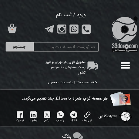
حساب کاربری من
ورود
/
ثبت نام
تغییر گذر واژه
۰
سفارشات
جستجو
خروج از حساب کاربری
تحویل فوری در تهران و البرز
پست سفارشی به سراسر
کشور
خانه | محصولات | مشخصات محصول
هر ​صفحه گرام، همراه با محافظ جلد تقدیم می‌گردد.
اشتراک‌گذاری
کپی لینک
تلگرام
واتساپ
ایکس
لینکدین
فیسبوک
:
بلاگ