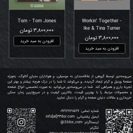
Tom - Tom Jones
Workin' Together -
Ike & Tina Turner
۳,۸۰۰,۰۰۰ تومان
۳,۸۰۰,۰۰۰ تومان
افزودن به سبد خرید
افزودن به سبد خرید
سی‌وسه‌دور توسط گروهی از علاقه‌مندان به موسیقی، و هواداران مدیای آنالوگ، به‌ویژه
صفحۀ وینیل و گرام ایجاد گردیده، و می‌کوشد تا شما را در درک هرچه بیشتر و بهتر این
تجربه یاری و همراهی کند. شما در سی‌وسه‌دور می‌توانید به صورت تخصصی انواع صفحه
و محصولات مرتبط را با بهترین قیمت، بالاترین کیفیت و در سریع‌ترین زمان ممکن
خریداری و مقالات دنیای صفحه و گرام را دنبال نمایید.
شماره تماس:
09212761527
ایمیل پشتیبانی:
info[at]33dor.com
اینستاگرام:
33dor_com
@
تلگرام: