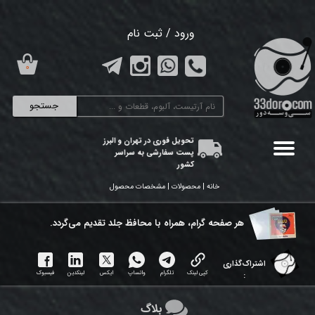
حساب کاربری من
ورود
/
ثبت نام
تغییر گذر واژه
۰
سفارشات
جستجو
خروج از حساب کاربری
تحویل فوری در تهران و البرز
پست سفارشی به سراسر
کشور
خانه | محصولات | مشخصات محصول
هر ​صفحه گرام، همراه با محافظ جلد تقدیم می‌گردد.
اشتراک‌گذاری
کپی لینک
تلگرام
واتساپ
ایکس
لینکدین
فیسبوک
:
بلاگ