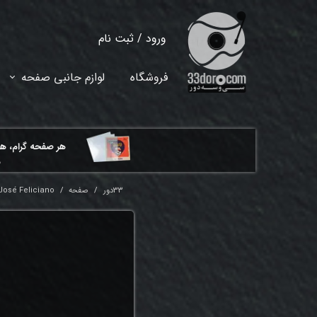
ورود
/
ثبت نام
حساب کاربری من
فروشگاه
لوازم جانبی صفحه
تغییر گذر واژه
سفارشات
هر ​صفحه گرام، ه
خروج از حساب کاربری
م
33دور
صفحه
José Feliciano