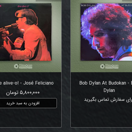
ve alive-o! - José Feliciano
Bob Dylan At Budokan -
Dylan
۵,۸۰۰,۰۰۰ تومان
رای سفارش تماس بگیرید
افزودن به سبد خرید