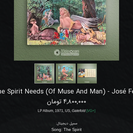
he Spirit Needs (Of Muse And Man) - José Fe
۴,۸۰۰,۰۰۰ تومان
LP Album
, 1971
,
US,
Gatefold
[
VG+
]
سمپل دیجیتال:
Song:
The Spirit