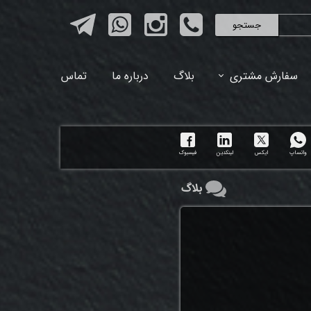
جستجو
سفارش مشتری
بلاگ
درباره ما
تماس
واتساپ
ایکس
لینکدین
فیسبوک
بلاگ