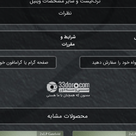
ترک‌لیست و سایر مشخصات وینیل
نظرات
ل
شرایط و
مقررات
واه خود را سفارش دهید
​صفحه گرام یا گرامافون خود
ممنون که همچنان با ما هستی
محصولات مشابه
2xLP Gatefold
2xLP