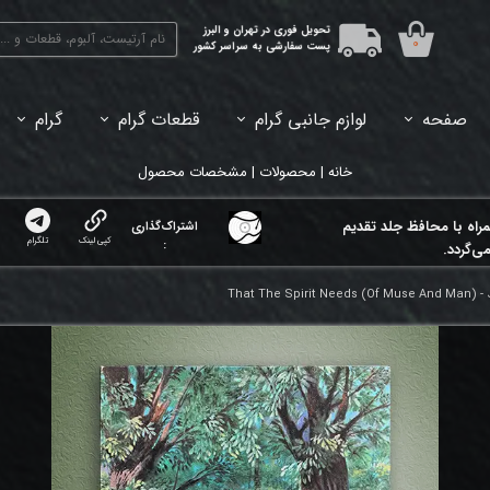
تحویل فوری در تهران و البرز
۰
پست سفارشی به سراسر کشور
صفحه
لوازم جانبی گرام
قطعات گرام
گرام
45دور (7اینچ) بازشده
33دور (12اینچ) آکبند
33دور (12اینچ) باز شده
تبدیل 45
خانه | محصولات | مشخصات محصول
مراه با محافظ جلد تقدیم
اشتراک‌گذاری
کپی لینک
تلگرام
:
ی‌گردد.
That The Spirit Needs (Of Muse And Man) - 