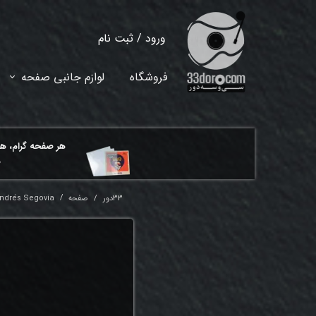
ورود
/
ثبت نام
حساب کاربری من
فروشگاه
لوازم جانبی صفحه
تغییر گذر واژه
سفارشات
هر ​صفحه گرام، ه
خروج از حساب کاربری
م
33دور
صفحه
Andrés Segovia