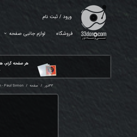
ورود
/
ثبت نام
حساب کاربری من
فروشگاه
لوازم جانبی صفحه
تغییر گذر واژه
سفارشات
هر ​صفحه گرام، ه
خروج از حساب کاربری
م
33دور
صفحه
 - Paul Simon