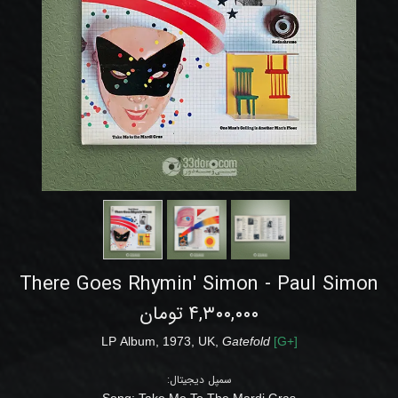
There Goes Rhymin' Simon - Paul Simon
۴,۳۰۰,۰۰۰ تومان
LP
Album
,
1973, UK,
Gatefold
[
G+
]
سمپل دیجیتال:
Song:
Take Me To The Mardi Gras