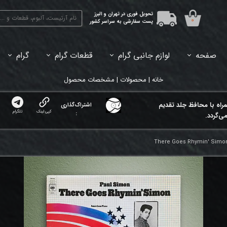
تحویل فوری در تهران و البرز
۰
پست سفارشی به سراسر کشور
صفحه
لوازم جانبی گرام
قطعات گرام
گرام
45دور (7اینچ) بازشده
33دور (12اینچ) آکبند
33دور (12اینچ) باز شده
تبدیل 45
خانه | محصولات | مشخصات محصول
مراه با محافظ جلد تقدیم
اشتراک‌گذاری
کپی لینک
تلگرام
:
ی‌گردد.
There Goes Rhymin' Simon