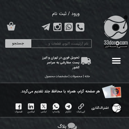
حساب کاربری من
ورود
/
ثبت نام
تغییر گذر واژه
۰
سفارشات
جستجو
خروج از حساب کاربری
تحویل فوری در تهران و البرز
پست سفارشی به سراسر
کشور
خانه | محصولات | مشخصات محصول
هر ​صفحه گرام، همراه با محافظ جلد تقدیم می‌گردد.
اشتراک‌گذاری
کپی لینک
تلگرام
واتساپ
ایکس
لینکدین
فیسبوک
:
بلاگ