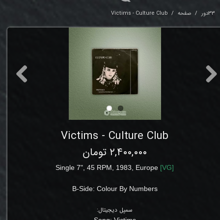
33دور
صفحه
Victims - Culture Club
Victims - Culture Club
۲,۴۰۰,۰۰۰ تومان
Single 7", 45 RPM, 1983,
Europe
[
VG
]
B-Side:
Colour By Numbers
سمپل دیجیتال:
Song:
Victims