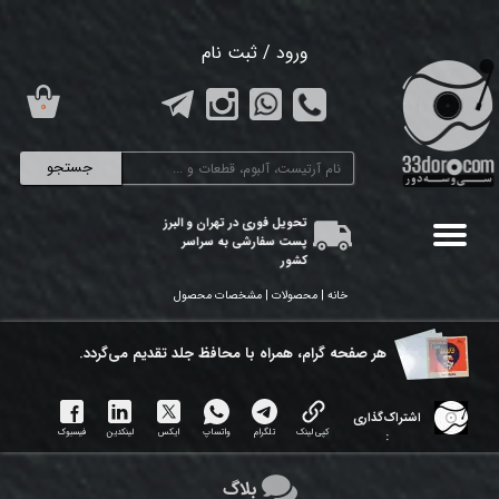
حساب کاربری من
ورود
/
ثبت نام
تغییر گذر واژه
۰
سفارشات
جستجو
خروج از حساب کاربری
تحویل فوری در تهران و البرز
پست سفارشی به سراسر
کشور
خانه | محصولات | مشخصات محصول
هر ​صفحه گرام، همراه با محافظ جلد تقدیم می‌گردد.
اشتراک‌گذاری
کپی لینک
تلگرام
واتساپ
ایکس
لینکدین
فیسبوک
:
بلاگ