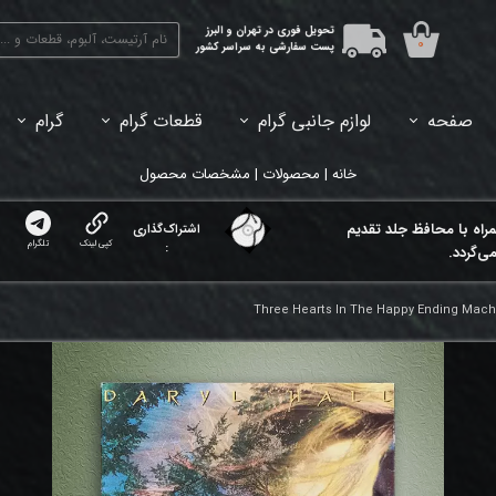
تحویل فوری در تهران و البرز
۰
پست سفارشی به سراسر کشور
صفحه
لوازم جانبی گرام
قطعات گرام
گرام
45دور (7اینچ) بازشده
33دور (12اینچ) آکبند
33دور (12اینچ) باز شده
تبدیل 45
خانه | محصولات | مشخصات محصول
مراه با محافظ جلد تقدیم
اشتراک‌گذاری
کپی لینک
تلگرام
:
ی‌گردد.
Three Hearts In The Happy Ending Machin