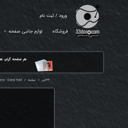
ورود
/
ثبت نام
حساب کاربری من
فروشگاه
لوازم جانبی صفحه
تغییر گذر واژه
سفارشات
هر ​صفحه گرام، ه
خروج از حساب کاربری
م
33دور
صفحه
e - Daryl Hall