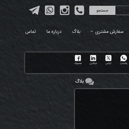
جستجو
سفارش مشتری
بلاگ
درباره ما
تماس
واتساپ
ایکس
لینکدین
فیسبوک
بلاگ