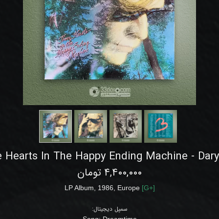
 Hearts In The Happy Ending Machine - Dary
۴,۴۰۰,۰۰۰ تومان
LP
Album
,
1986,
Europe
[
G+
]
سمپل دیجیتال:
Song:
Dreamtime