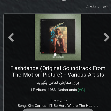
33دور
صفحه
Original Soundtrack From The Motion Picture) - Various Artists
Flashdance (Original Soundtrack From
The Motion Picture) - Various Artists
برای سفارش تماس بگیرید
LP Album
,
1983,
Netherlands
[
VG
]
سمپل دیجیتال:
Song:
Kim Carnes - I'll Be Here Where The Heart Is