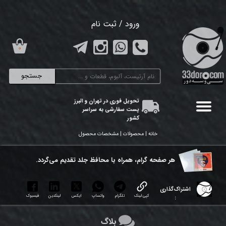
حساب کاربری من
ورود
/
ثبت نام
تغییر گذر واژه
۰
سفارشات
جستجو
خروج از حساب کاربری
تحویل فوری در تهران و البرز
پست سفارشی به سراسر
کشور
خانه | محصولات | مشخصات محصول
هر ​صفحه گرام، همراه با محافظ جلد تقدیم می‌گردد.
اشتراک‌گذاری
کپی لینک
تلگرام
واتساپ
ایکس
لینکدین
فیسبوک
:
بلاگ