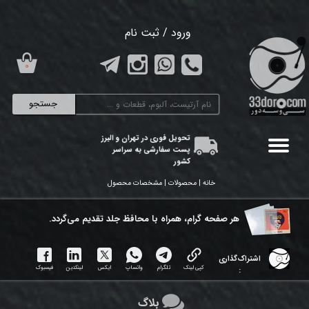
حساب کاربری من
ورود
/
ثبت نام
تغییر گذر واژه
۰
سفارشات
جستجو
خروج از حساب کاربری
تحویل فوری در تهران و البرز
پست سفارشی به سراسر
کشور
خانه | محصولات | مشخصات محصول
هر ​صفحه گرام، همراه با محافظ جلد تقدیم می‌گردد.
اشتراک‌گذاری
کپی لینک
تلگرام
واتساپ
ایکس
لینکدین
فیسبوک
:
بلاگ