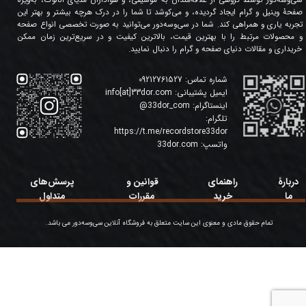
سی‌وسه‌دور توسط گروهی از علاقه‌مندان به موسیقی، و هواداران مدیای آنالوگ، به‌ویژه
صفحۀ وینیل و گرام ایجاد گردیده، و می‌کوشد تا شما را در درک هرچه بیشتر و بهتر این
تجربه یاری و همراهی کند. شما در سی‌وسه‌دور می‌توانید به صورت تخصصی انواع صفحه
و محصولات مرتبط را با بهترین قیمت، بالاترین کیفیت و در سریع‌ترین زمان ممکن
خریداری و مقالات دنیای صفحه و گرام را دنبال نمایید.
شماره تماس:
09212761527
ایمیل پشتیبانی:
info[at]33dor.com
اینستاگرام:
33dor_com
@
تلگرام:
https://t.me/recordstore33dor
واتسپ:
33dor.com
دربارۀ
راهنمای
قوانین و
پرسش‌های
ما
خرید
مقررات
متداول
تمام حقوق مادی و معنوی این سایت متعلق به فروشگاه آنلاین سی‌وسه‌دور می باشد.