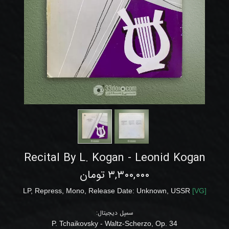
Recital By L. Kogan - Leonid Kogan
۳,۳۰۰,۰۰۰ تومان
LP
,
Repress, Mono
, Release Date: Unknown
,
USSR
[
VG
]
سمپل دیجیتال:
P. Tchaikovsky
-
Waltz-Scherzo, Op. 34