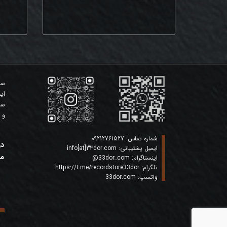
سی
ای
سی
و 
شماره تماس:
09212761527
در
ایمیل پشتیبانی:
info[at]33dor.com
ما
اینستاگرام:
33dor_com
@
تلگرام:
https://t.me/recordstore33dor
واتسپ:
33dor.com