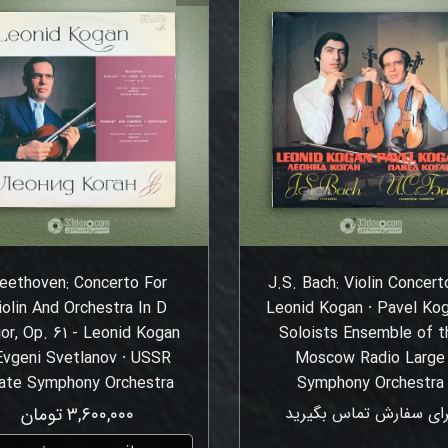
eethoven: Concerto For
J.S. Bach: Violin Concert
iolin And Orchestra In D
Leonid Kogan ⸱ Pavel Kog
or, Op. 61 - Leonid Kogan
Soloists Ensemble of t
Evgeni Svetlanov ⸱ USSR
Moscow Radio Large
ate Symphony Orchestra
Symphony Orchestra
رای سفارش تماس بگیرید
۳,۶۰۰,۰۰۰ تومان