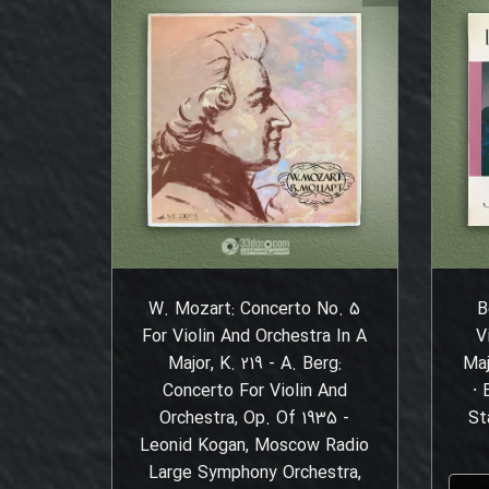
W. Mozart: Concerto No. 5
B
For Violin And Orchestra In A
V
Major, K. 219 - A. Berg:
Maj
Concerto For Violin And
⸱ 
Orchestra, Op. Of 1935 -
St
Leonid Kogan, Moscow Radio
Large Symphony Orchestra,