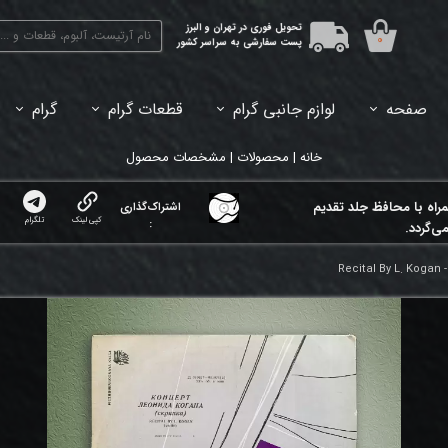
تحویل فوری در تهران و البرز
۰
پست سفارشی به سراسر کشور
صفحه
لوازم جانبی گرام
قطعات گرام
گرام
45دور (7اینچ) بازشده
33دور (12اینچ) آکبند
33دور (12اینچ) باز شده
تبدیل 45
خانه | محصولات | مشخصات محصول
مراه با محافظ جلد تقدیم
اشتراک‌گذاری
کپی لینک
تلگرام
:
ی‌گردد.
Recital By L. Kogan