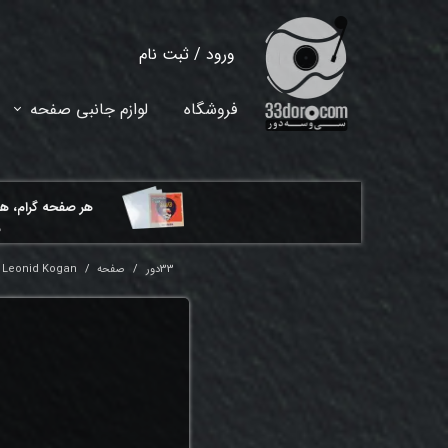
ورود
/
ثبت نام
حساب کاربری من
فروشگاه
لوازم جانبی صفحه
تغییر گذر واژه
سفارشات
هر ​صفحه گرام، ه
خروج از حساب کاربری
م
33دور
صفحه
 - Leonid Kogan