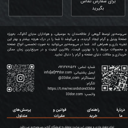
برای سفارش تماس
بگیرید
سی‌وسه‌دور توسط گروهی از علاقه‌مندان به موسیقی، و هواداران مدیای آنالوگ، به‌ویژه
صفحۀ وینیل و گرام ایجاد گردیده، و می‌کوشد تا شما را در درک هرچه بیشتر و بهتر این
تجربه یاری و همراهی کند. شما در سی‌وسه‌دور می‌توانید به صورت تخصصی انواع صفحه
و محصولات مرتبط را با بهترین قیمت، بالاترین کیفیت و در سریع‌ترین زمان ممکن
خریداری و مقالات دنیای صفحه و گرام را دنبال نمایید.
شماره تماس:
09212761527
ایمیل پشتیبانی:
info[at]33dor.com
اینستاگرام:
33dor_com
@
تلگرام:
https://t.me/recordstore33dor
واتسپ:
33dor.com
دربارۀ
راهنمای
قوانین و
پرسش‌های
ما
خرید
مقررات
متداول
تمام حقوق مادی و معنوی این سایت متعلق به فروشگاه آنلاین سی‌وسه‌دور می باشد.