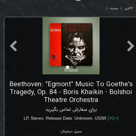
33دور
صفحه
's Tragedy, Op. 84 - Boris Khaikin ⸱ Bolshoi Theatre Orchestra
Beethoven: "Egmont" Music To Goethe's
Tragedy, Op. 84 - Boris Khaikin ⸱ Bolshoi
Theatre Orchestra
برای سفارش تماس بگیرید
LP,
Stereo,
Release Date: Unknown
,
USSR
[
VG+
]
سمپل دیجیتال: