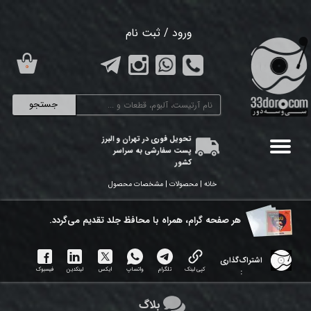
حساب کاربری من
ورود
/
ثبت نام
تغییر گذر واژه
۰
سفارشات
جستجو
خروج از حساب کاربری
تحویل فوری در تهران و البرز
پست سفارشی به سراسر
کشور
خانه | محصولات | مشخصات محصول
هر ​صفحه گرام، همراه با محافظ جلد تقدیم می‌گردد.
اشتراک‌گذاری
کپی لینک
تلگرام
واتساپ
ایکس
لینکدین
فیسبوک
:
بلاگ