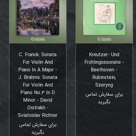
C. Franck: Sonata
Kreutzer- Und
For Violin And
Frühlingsssonate -
Piano In A Major -
Beethoven -
J. Brahms: Sonata
Rubinstein,
For Violin And
Szeryng
Piano No.3 In D
برای سفارش تماس
Minor - David
بگیرید
Oistrakh ⸱
Sviatoslav Richter
برای سفارش تماس
بگیرید