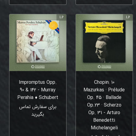
LP
LP
Impromptus Opp.
Chopin: 10
90 & 142 - Murray
Mazurkas · Prélude
Perahia ♦ Schubert
Op. 45 · Ballade
Op.23 · Scherzo
برای سفارش تماس
Op. 31 - Arturo
بگیرید
Benedetti
Michelangeli