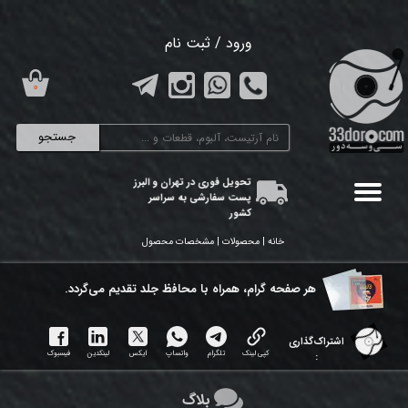
حساب کاربری من
ورود
/
ثبت نام
تغییر گذر واژه
۰
سفارشات
جستجو
خروج از حساب کاربری
تحویل فوری در تهران و البرز
پست سفارشی به سراسر
کشور
خانه | محصولات | مشخصات محصول
هر ​صفحه گرام، همراه با محافظ جلد تقدیم می‌گردد.
اشتراک‌گذاری
کپی لینک
تلگرام
واتساپ
ایکس
لینکدین
فیسبوک
:
بلاگ