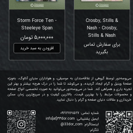
Storm Force Ten -
Crosby, Stills &
Steeleye Span
Nash - Crosby,
Stills & Nash
۵,۰۰۰,۰۰۰ تومان
برای سفارش تماس
افزودن به سبد خرید
بگیرید
سی‌وسه‌دور توسط گروهی از علاقه‌مندان به موسیقی، و هواداران مدیای آنالوگ، به‌ویژه
صفحۀ وینیل و گرام ایجاد گردیده، و می‌کوشد تا شما را در درک هرچه بیشتر و بهتر این
تجربه یاری و همراهی کند. شما در سی‌وسه‌دور می‌توانید به صورت تخصصی انواع صفحه
و محصولات مرتبط را با بهترین قیمت، بالاترین کیفیت و در سریع‌ترین زمان ممکن
خریداری و مقالات دنیای صفحه و گرام را دنبال نمایید.
شماره تماس:
09212761527
ایمیل پشتیبانی:
info[at]33dor.com
اینستاگرام:
33dor_com
@
تلگرام: