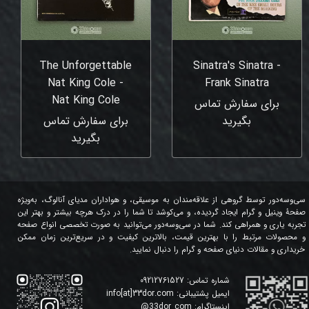
The Unforgettable
Sinatra's Sinatra -
Nat King Cole -
Frank Sinatra
Nat King Cole
برای سفارش تماس
بگیرید
برای سفارش تماس
بگیرید
سی‌وسه‌دور توسط گروهی از علاقه‌مندان به موسیقی، و هواداران مدیای آنالوگ، به‌ویژه
صفحۀ وینیل و گرام ایجاد گردیده، و می‌کوشد تا شما را در درک هرچه بیشتر و بهتر این
تجربه یاری و همراهی کند. شما در سی‌وسه‌دور می‌توانید به صورت تخصصی انواع صفحه
و محصولات مرتبط را با بهترین قیمت، بالاترین کیفیت و در سریع‌ترین زمان ممکن
خریداری و مقالات دنیای صفحه و گرام را دنبال نمایید.
شماره تماس:
09212761527
ایمیل پشتیبانی:
info[at]33dor.com
اینستاگرام:
33dor_com
@