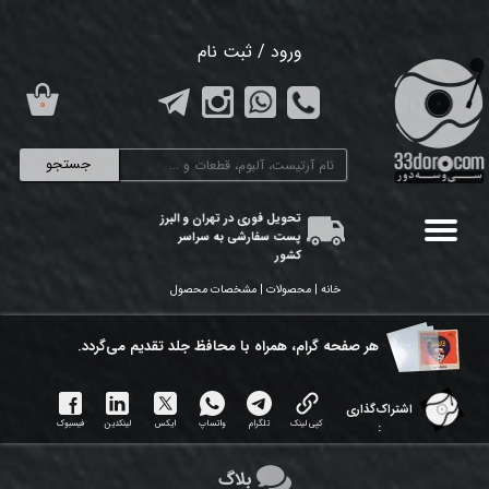
حساب کاربری من
ورود
/
ثبت نام
تغییر گذر واژه
۰
سفارشات
جستجو
خروج از حساب کاربری
تحویل فوری در تهران و البرز
پست سفارشی به سراسر
کشور
خانه | محصولات | مشخصات محصول
هر ​صفحه گرام، همراه با محافظ جلد تقدیم می‌گردد.
اشتراک‌گذاری
کپی لینک
تلگرام
واتساپ
ایکس
لینکدین
فیسبوک
:
بلاگ