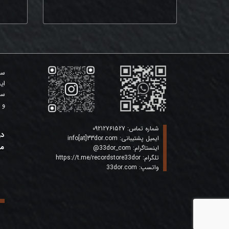
سی
ای
سی
و 
شماره تماس:
09212761527
در
ایمیل پشتیبانی:
info[at]33dor.com
ما
اینستاگرام:
33dor_com
@
تلگرام:
https://t.me/recordstore33dor
واتسپ:
33dor.com