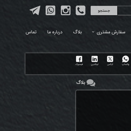
جستجو
سفارش مشتری
بلاگ
درباره ما
تماس
واتساپ
ایکس
لینکدین
فیسبوک
بلاگ