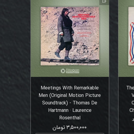
LP
Meetings With Remarkable
The
Men (Original Motion Picture
V
Soundtrack) - Thomas De
C
Hartmann · Laurence
C
Rosenthal
۳,۵۰۰,۰۰۰ تومان