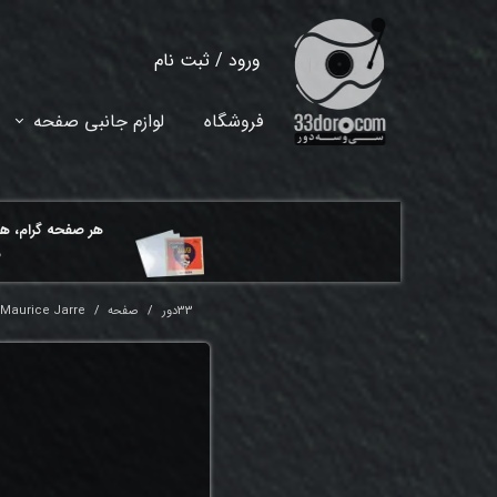
ورود
/
ثبت نام
حساب کاربری من
فروشگاه
لوازم جانبی صفحه
تغییر گذر واژه
سفارشات
هر ​صفحه گرام، ه
خروج از حساب کاربری
م
33دور
صفحه
 Maurice Jarre