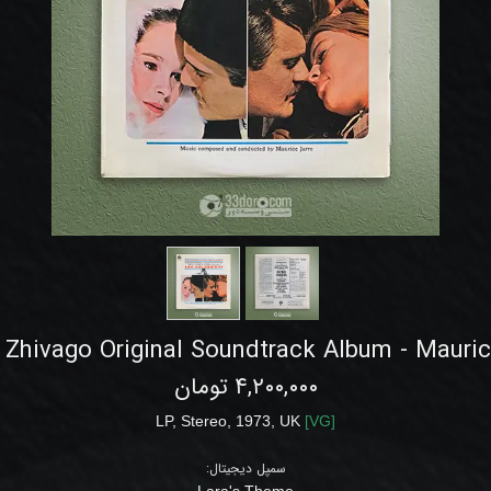
 Zhivago Original Soundtrack Album - Mauric
۴,۲۰۰,۰۰۰ تومان
LP, Stereo
,
1973, UK
[
VG
]
سمپل دیجیتال:
Lara's Theme