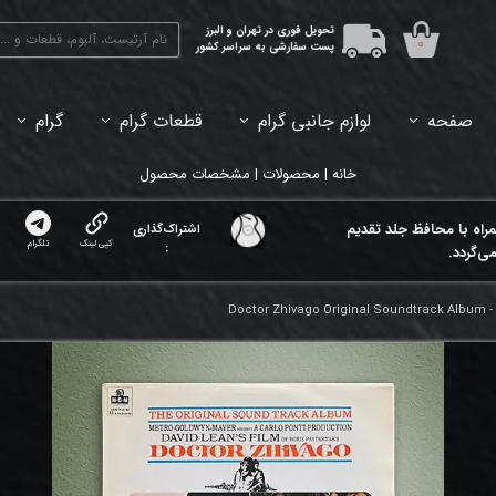
تحویل فوری در تهران و البرز
۰
پست سفارشی به سراسر کشور
صفحه
لوازم جانبی گرام
قطعات گرام
گرام
45دور (7اینچ) بازشده
33دور (12اینچ) آکبند
33دور (12اینچ) باز شده
تبدیل 45
خانه | محصولات | مشخصات محصول
مراه با محافظ جلد تقدیم
اشتراک‌گذاری
کپی لینک
تلگرام
:
ی‌گردد.
Doctor Zhivago Original Soundtrack Album -