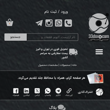
حساب کاربری من
ورود
/
ثبت نام
تغییر گذر واژه
۰
سفارشات
جستجو
خروج از حساب کاربری
تحویل فوری در تهران و البرز
پست سفارشی به سراسر
کشور
خانه | محصولات | مشخصات محصول
هر ​صفحه گرام، همراه با محافظ جلد تقدیم می‌گردد.
اشتراک‌گذاری
کپی لینک
تلگرام
واتساپ
ایکس
لینکدین
فیسبوک
:
بلاگ