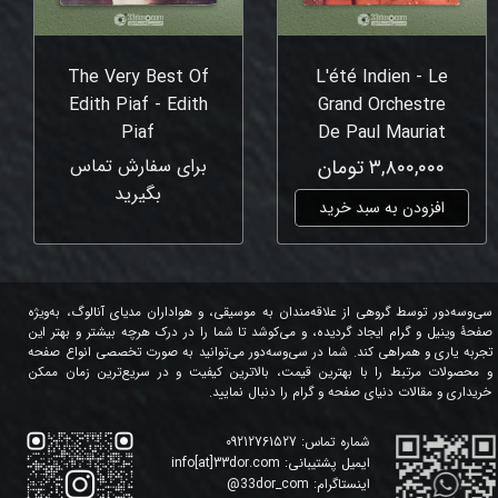
The Very Best Of
L'été Indien - Le
Edith Piaf - Edith
Grand Orchestre
Piaf
De Paul Mauriat
۳,۸۰۰,۰۰۰ تومان
برای سفارش تماس
بگیرید
افزودن به سبد خرید
سی‌وسه‌دور توسط گروهی از علاقه‌مندان به موسیقی، و هواداران مدیای آنالوگ، به‌ویژه
صفحۀ وینیل و گرام ایجاد گردیده، و می‌کوشد تا شما را در درک هرچه بیشتر و بهتر این
تجربه یاری و همراهی کند. شما در سی‌وسه‌دور می‌توانید به صورت تخصصی انواع صفحه
و محصولات مرتبط را با بهترین قیمت، بالاترین کیفیت و در سریع‌ترین زمان ممکن
خریداری و مقالات دنیای صفحه و گرام را دنبال نمایید.
شماره تماس:
09212761527
ایمیل پشتیبانی:
info[at]33dor.com
اینستاگرام:
33dor_com
@