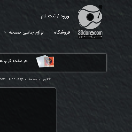
ورود
/
ثبت نام
حساب کاربری من
فروشگاه
لوازم جانبی صفحه
تغییر گذر واژه
سفارشات
هر ​صفحه گرام، ه
خروج از حساب کاربری
م
33دور
صفحه
cotti · Debussy