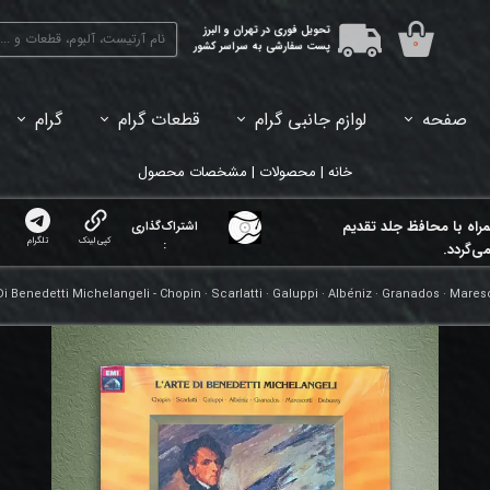
تحویل فوری در تهران و البرز
۰
پست سفارشی به سراسر کشور
صفحه
لوازم جانبی گرام
قطعات گرام
گرام
45دور (7اینچ) بازشده
33دور (12اینچ) آکبند
33دور (12اینچ) باز شده
تبدیل 45
خانه | محصولات | مشخصات محصول
مراه با محافظ جلد تقدیم
اشتراک‌گذاری
کپی لینک
تلگرام
:
ی‌گردد.
Di Benedetti Michelangeli - Chopin · Scarlatti · Galuppi · Albéniz · Granados · Mares