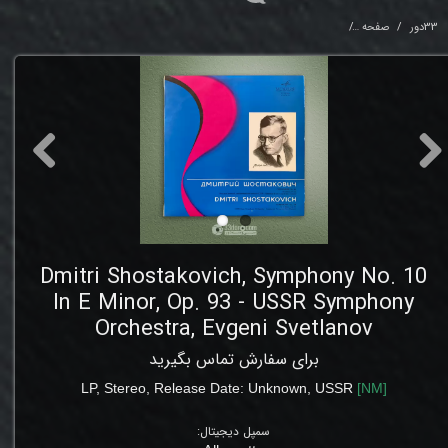
33دور
صفحه
n E Minor, Op. 93 - USSR Symphony Orchestra, Evgeni Svetlanov
Dmitri Shostakovich, Symphony No. 10
In E Minor, Op. 93 - USSR Symphony
Orchestra, Evgeni Svetlanov
برای سفارش تماس بگیرید
LP
, Stereo,
Release Date: Unknown
, USSR
[
NM
]
سمپل دیجیتال: