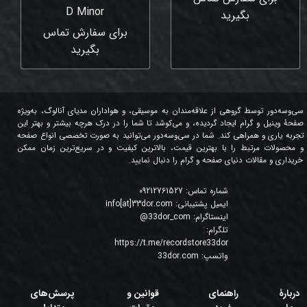
D Minor
بگیرید
برای سفارش تماس
بگیرید
سی‌وسه‌دور توسط گروهی از علاقه‌مندان به موسیقی، و هواداران مدیای آنالوگ، به‌ویژه
صفحۀ وینیل و گرام ایجاد گردیده، و می‌کوشد تا شما را در درک هرچه بیشتر و بهتر این
تجربه یاری و همراهی کند. شما در سی‌وسه‌دور می‌توانید به صورت تخصصی انواع صفحه
و محصولات مرتبط را با بهترین قیمت، بالاترین کیفیت و در سریع‌ترین زمان ممکن
خریداری و مقالات دنیای صفحه و گرام را دنبال نمایید.
شماره تماس:
09212761527
ایمیل پشتیبانی:
info[at]33dor.com
اینستاگرام:
33dor_com
@
تلگرام:
https://t.me/recordstore33dor
واتسپ:
33dor.com
دربارۀ
راهنمای
قوانین و
پرسش‌های