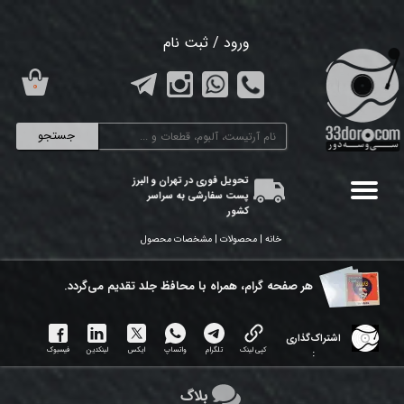
حساب کاربری من
ورود
/
ثبت نام
تغییر گذر واژه
۰
سفارشات
جستجو
خروج از حساب کاربری
تحویل فوری در تهران و البرز
پست سفارشی به سراسر
کشور
خانه | محصولات | مشخصات محصول
هر ​صفحه گرام، همراه با محافظ جلد تقدیم می‌گردد.
اشتراک‌گذاری
کپی لینک
تلگرام
واتساپ
ایکس
لینکدین
فیسبوک
:
بلاگ