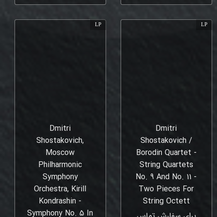
LP
LP
Dmitri
Dmitri
Shostakovich,
Shostakovich /
Moscow
Borodin Quartet -
Philharmonic
String Quartets
Symphony
No. 9 And No. 11 -
Orchestra, Kirill
Two Pieces For
Kondrashin -
String Octett
Symphony No. 5 In
برای سفارش تماس