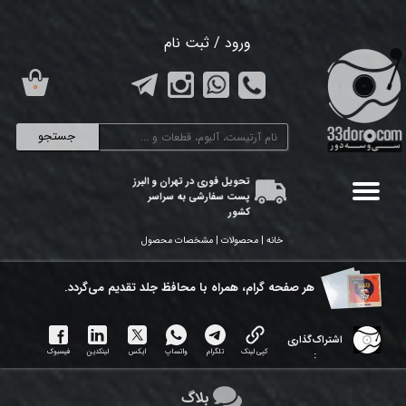
حساب کاربری من
ورود
/
ثبت نام
تغییر گذر واژه
۰
سفارشات
جستجو
خروج از حساب کاربری
تحویل فوری در تهران و البرز
پست سفارشی به سراسر
کشور
خانه | محصولات | مشخصات محصول
هر ​صفحه گرام، همراه با محافظ جلد تقدیم می‌گردد.
اشتراک‌گذاری
کپی لینک
تلگرام
واتساپ
ایکس
لینکدین
فیسبوک
:
بلاگ