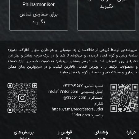
Philharmoniker
بگیرید
برای سفارش تماس
بگیرید
سی‌وسه‌دور توسط گروهی از علاقه‌مندان به موسیقی، و هواداران مدیای آنالوگ، به‌ویژه
صفحۀ وینیل و گرام ایجاد گردیده، و می‌کوشد تا شما را در درک هرچه بیشتر و بهتر این
تجربه یاری و همراهی کند. شما در سی‌وسه‌دور می‌توانید به صورت تخصصی انواع صفحه
و محصولات مرتبط را با بهترین قیمت، بالاترین کیفیت و در سریع‌ترین زمان ممکن
خریداری و مقالات دنیای صفحه و گرام را دنبال نمایید.
شماره تماس:
09212761527
ایمیل پشتیبانی:
info[at]33dor.com
اینستاگرام:
33dor_com
@
تلگرام:
https://t.me/recordstore33dor
واتسپ:
33dor.com
دربارۀ
راهنمای
قوانین و
پرسش‌های
ما
خرید
مقررات
متداول