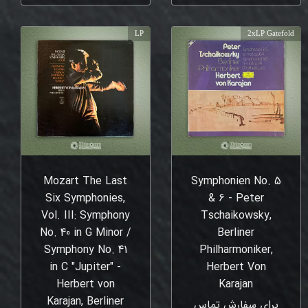
LP
2xLP Gatefold
Mozart The Last
Symphonien No. 5
Six Symphonies,
& 6 - Peter
Vol. III: Symphony
Tschaikowsky,
No. 40 in G Minor /
Berliner
Symphony No. 41
Philharmoniker,
in C "Jupiter" -
Herbert Von
Herbert von
Karajan
Karajan, Berliner
برای سفارش تماس