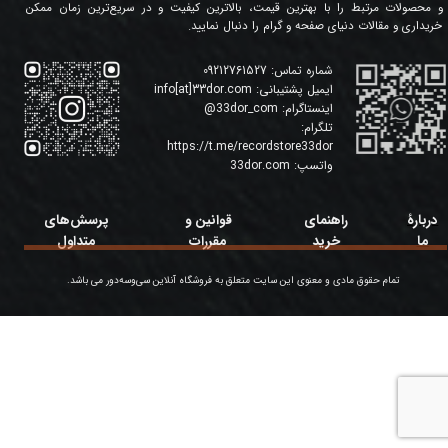
و محصولات مرتبط را با بهترین قیمت، بالاترین کیفیت و در سریع‌ترین زمان ممکن
خریداری و مقالات دنیای صفحه و گرام را دنبال نمایید.
شماره تماس:
09212761527
ایمیل پشتیبانی:
info[at]33dor.com
اینستاگرام:
33dor_com
@
تلگرام:
https://t.me/recordstore33dor
واتسپ:
33dor.com
دربارۀ
راهنمای
قوانین و
پرسش‌های
ما
خرید
مقررات
متداول
تمام حقوق مادی و معنوی این سایت متعلق به فروشگاه آنلاین سی‌وسه‌دور می باشد.