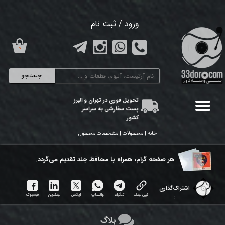
حساب کاربری من
ورود
/
ثبت نام
تغییر گذر واژه
۰
سفارشات
جستجو
خروج از حساب کاربری
تحویل فوری در تهران و البرز
پست سفارشی به سراسر
کشور
خانه | محصولات | مشخصات محصول
هر ​صفحه گرام، همراه با محافظ جلد تقدیم می‌گردد.
اشتراک‌گذاری
کپی لینک
تلگرام
واتساپ
ایکس
لینکدین
فیسبوک
:
بلاگ