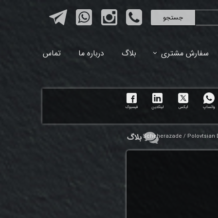
جستجو
سفارش مشتری
بلاگ
درباره ما
تماس
واتساپ
ایکس
لینکدین
فیسبوک
بلاگ
Scheherazade / Polovtsian D