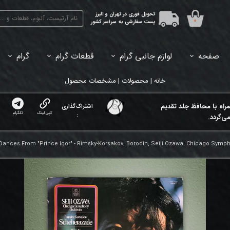
تحویل فوری در تهران و البرز
۰
پست سفارشی به سراسر کشور
صفحه
لوازم جانبی گرام
قطعات گرام
گرام
45دور (7اینچ) بازشده
33دور (12اینچ) آکبند
33دور (12اینچ) باز شده
تبدیل 45
خانه | محصولات | مشخصات محصول
مراه با محافظ جلد تقدیم
اشتراک‌گذاری
کپی لینک
تلگرام
:
ی‌گردد.
ances From "Prince Igor" - Rimsky-Korsakov, Borodin, Seiji Ozawa, Chicago Symp