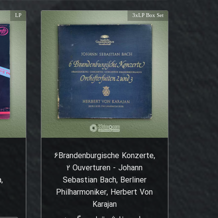
LP
3xLP Box Set
6Brandenburgische Konzerte,
2 Ouverturen - Johann
,
Sebastian Bach, Berliner
Philharmoniker, Herbert Von
Karajan