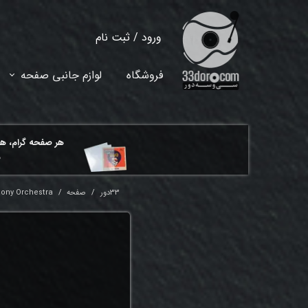
ورود
/
ثبت نام
حساب کاربری من
فروشگاه
لوازم جانبی صفحه
تغییر گذر واژه
سفارشات
هر ​صفحه گرام، ه
خروج از حساب کاربری
م
33دور
صفحه
hony Orchestra