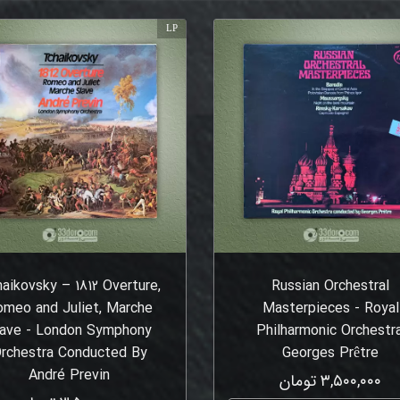
LP
aikovsky – 1812 Overture,
Russian Orchestral
omeo and Juliet, Marche
Masterpieces - Royal
lave - London Symphony
Philharmonic Orchestra
rchestra Conducted By
Georges Prêtre
André Previn
۳,۵۰۰,۰۰۰ تومان