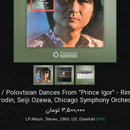
/ Polovtsian Dances From "Prince Igor" - Ri
rodin, Seiji Ozawa, Chicago Symphony Orches
۳,۵۰۰,۰۰۰ تومان
LP
Album,
Stereo, 1969, US,
Gatefold
[
NM
]