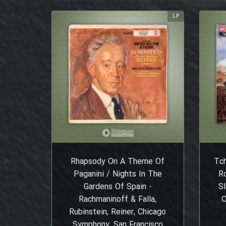
LP
Rhapsody On A Theme Of
Tch
Paganini / Nights In The
R
Gardens Of Spain -
S
Rachmaninoff & Falla,
O
Rubinstein, Reiner, Chicago
Symphony, San Francisco