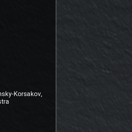
msky-Korsakov,
tra