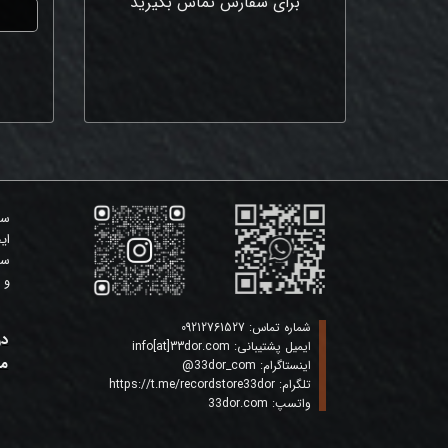
برای سفارش تماس بگیرید
سی
ای
سی
و 
شماره تماس:
09212761527
در
ایمیل پشتیبانی:
info[at]33dor.com
ما
اینستاگرام:
33dor_com
@
تلگرام:
https://t.me/recordstore33dor
واتسپ:
33dor.com