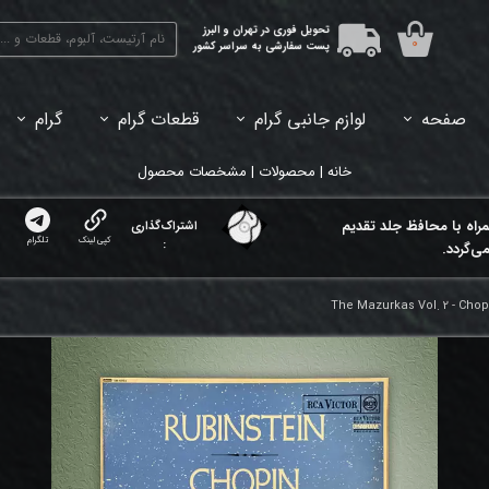
تحویل فوری در تهران و البرز
۰
پست سفارشی به سراسر کشور
صفحه
لوازم جانبی گرام
قطعات گرام
گرام
45دور (7اینچ) بازشده
33دور (12اینچ) آکبند
33دور (12اینچ) باز شده
تبدیل 45
خانه | محصولات | مشخصات محصول
مراه با محافظ جلد تقدیم
اشتراک‌گذاری
کپی لینک
تلگرام
:
ی‌گردد.
The Mazurkas Vol. 2 - Chop