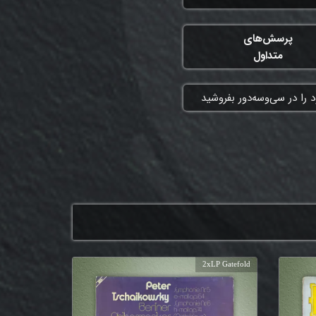
پرسش‌های
متداول
 را در سی‌وسه‌دور بفروشید
2xLP Gatefold