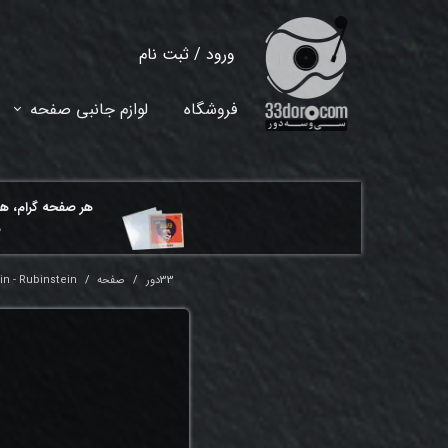
ورود
/
ثبت نام
حساب کاربری من
فروشگاه
لوازم جانبی صفحه
تغییر گذر واژه
سفارشات
هر ​صفحه گرام، ه
خروج از حساب کاربری
م
33دور
صفحه
in - Rubinstein