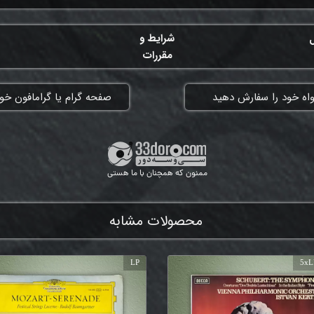
ل
شرایط و
مقررات
واه خود را سفارش دهید
​صفحه گرام یا گرامافون خود
ممنون که همچنان با ما هستی
محصولات مشابه
LP
5xL