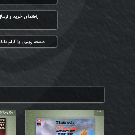
راهنمای خرید و ارسا
​صفحه وینیل یا گرام دلخ
P Box Set
LP