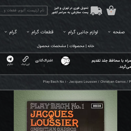
تحویل فوری در تهران و البرز
۰
پست سفارشی به سراسر کشور
صفحه
لوازم جانبی گرام
قطعات گرام
گرام
45دور (7اینچ) بازشده
33دور (12اینچ) آکبند
33دور (12اینچ) باز شده
تبدیل 45
خانه | محصولات | مشخصات محصول
مراه با محافظ جلد تقدیم
اشتراک‌گذاری
کپی لینک
تلگرام
:
ی‌گردد.
Play Bach No.1 - Jacques Loussier / Christian Garros / 