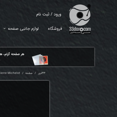
ورود
/
ثبت نام
حساب کاربری من
فروشگاه
لوازم جانبی صفحه
تغییر گذر واژه
سفارشات
هر ​صفحه گرام، ه
خروج از حساب کاربری
م
33دور
صفحه
Pierre Michelot