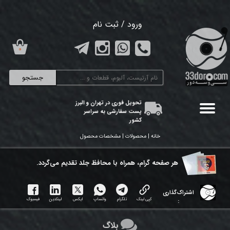
حساب کاربری من
ورود
/
ثبت نام
تغییر گذر واژه
۰
سفارشات
جستجو
خروج از حساب کاربری
تحویل فوری در تهران و البرز
پست سفارشی به سراسر
کشور
خانه | محصولات | مشخصات محصول
هر ​صفحه گرام، همراه با محافظ جلد تقدیم می‌گردد.
اشتراک‌گذاری
کپی لینک
تلگرام
واتساپ
ایکس
لینکدین
فیسبوک
:
بلاگ