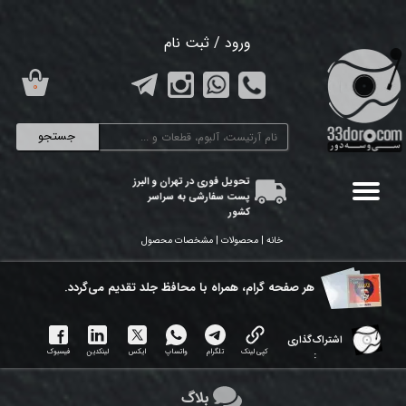
حساب کاربری من
ورود
/
ثبت نام
تغییر گذر واژه
۰
سفارشات
جستجو
خروج از حساب کاربری
تحویل فوری در تهران و البرز
پست سفارشی به سراسر
کشور
خانه | محصولات | مشخصات محصول
هر ​صفحه گرام، همراه با محافظ جلد تقدیم می‌گردد.
اشتراک‌گذاری
کپی لینک
تلگرام
واتساپ
ایکس
لینکدین
فیسبوک
:
بلاگ