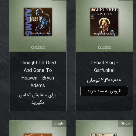
Thought I'd Died
I Shall Sing -
And Gone To
Garfunkel
Heaven - Bryan
۲,۳۰۰,۰۰۰ تومان
Adams
افزودن به سبد خرید
برای سفارش تماس
بگیرید
Single
Single