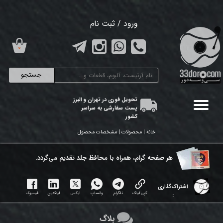
حساب کاربری من
ورود
/
ثبت نام
تغییر گذر واژه
۰
سفارشات
جستجو
خروج از حساب کاربری
تحویل فوری در تهران و البرز
پست سفارشی به سراسر
کشور
خانه | محصولات | مشخصات محصول
هر ​صفحه گرام، همراه با محافظ جلد تقدیم می‌گردد.
اشتراک‌گذاری
کپی لینک
تلگرام
واتساپ
ایکس
لینکدین
فیسبوک
:
بلاگ